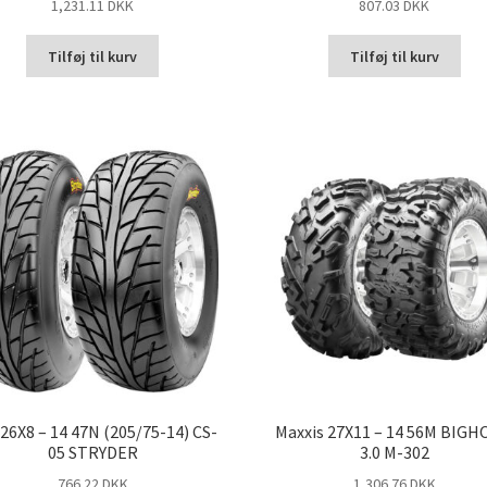
1,231.11 DKK
807.03 DKK
Tilføj til kurv
Tilføj til kurv
26X8 – 14 47N (205/75-14) CS-
Maxxis 27X11 – 14 56M BIG
05 STRYDER
3.0 M-302
766.22 DKK
1,306.76 DKK