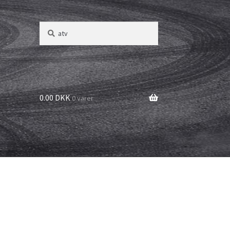
Søg
Søg
efter:
0.00 DKK
0 varer