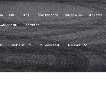
em
Butik
Blog
Sådan køber du
Indkøbskurv
Min konto
vatlivspolitik
Kontakt os
b
Dæk ABC
MC dæk test
Mærker