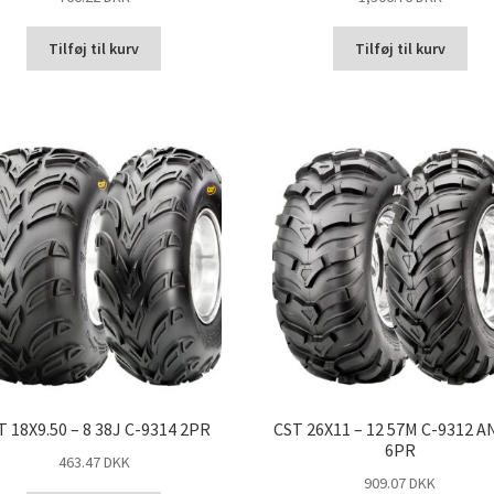
Tilføj til kurv
Tilføj til kurv
T 18X9.50 – 8 38J C-9314 2PR
CST 26X11 – 12 57M C-9312 
6PR
463.47 DKK
909.07 DKK