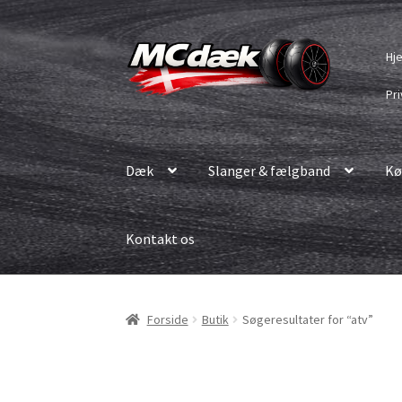
Spring
Spring
Hj
til
til
navigation
indhold
Pri
Dæk
Slanger & fælgband
Kø
Kontakt os
Forside
Butik
Søgeresultater for “atv”