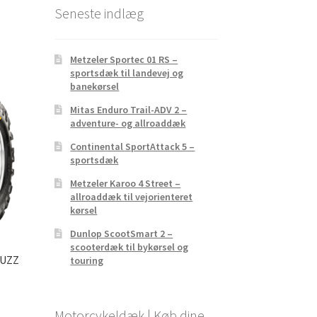
Seneste indlæg
Metzeler Sportec 01 RS –
sportsdæk til landevej og
banekørsel
Mitas Enduro Trail-ADV 2 –
adventure- og allroaddæk
Continental SportAttack 5 –
sportsdæk
Metzeler Karoo 4 Street –
allroaddæk til vejorienteret
kørsel
Dunlop ScootSmart 2 –
scooterdæk til bykørsel og
BUZZ
touring
Motorcykeldæk | Køb dine