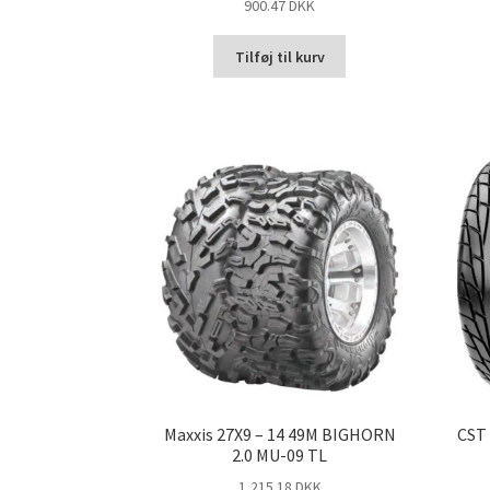
900.47 DKK
Tilføj til kurv
Maxxis 27X9 – 14 49M BIGHORN
CST 
2.0 MU-09 TL
1,215.18 DKK