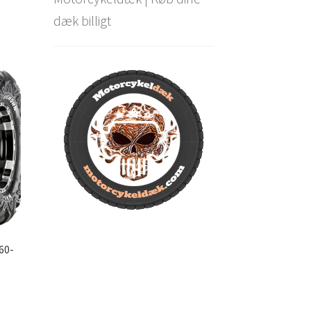
dæk billigt
60-