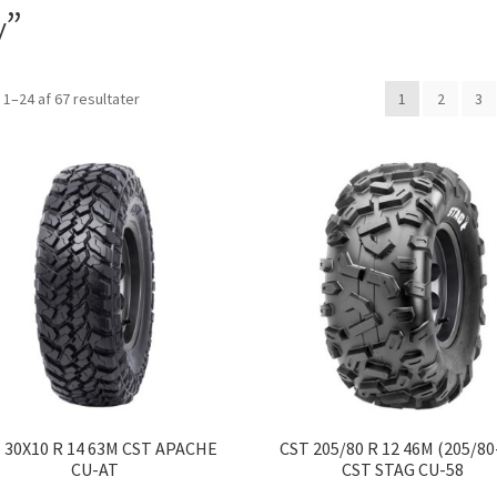
v”
Sorteret
 1–24 af 67 resultater
1
2
3
efter
popularitet
 30X10 R 14 63M CST APACHE
CST 205/80 R 12 46M (205/80
CU-AT
CST STAG CU-58