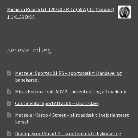
Michelin Road 6 GT 120/70 ZR 17 (58W) TL (fordæk)
1,141.36 DKK
Seneste indlæg
Metzeler Sportec 01 RS – sportsdæk til landevej og
banekørsel
Mitas Enduro Trail-ADV 2 – adventure- og allroaddæk
Continental SportAttack 5 – sportsdæk
Metzeler Karoo 4 Street – allroaddæk til vejorienteret
kørsel
Dunlop ScootSmart 2 – scooterdæk til bykørsel og