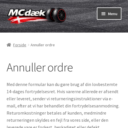
Spring
Spring
Menu
til
til
navigation
indhold
Udfold
Dæk
underm
Forside
Annuller ordre
Udfold
Slanger & fælgband
underm
Annuller ordre
Køb
Udfold
Dæk ABC
underm
Med denne formular kan du gøre brug af din lovbestemte
14-dages fortrydelsesret. Hvis varerne allerede er afsendt
MC dæk test
eller leveret, sender vi returneringsinstruktioner via e-
mail, efter at vi har behandlet din fortrydelsesanmodning.
Udfold
Mærker
Returomkostninger betales af kunden, medmindre
underm
returneringen skyldes en fejl fra vores side, eller den
Kontakt os
leverede vare er forkert, beskadiget eller defekt.