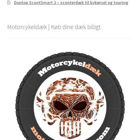
Dunlop ScootSmart 2 – scooterdæk til bykørsel og touring
Motorcykeldæk | Køb dine dæk billigt