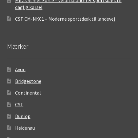
Mitas Street Force – Velafbalanceret sportsdæk til
daglig kørsel
CST CM-NK01 – Moderne sportsdæk til landevej
Mærker
Avon
Bridgestone
Continental
CST
Dunlop
Heidenau