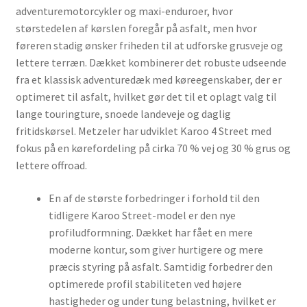
adventuremotorcykler og maxi-enduroer, hvor
størstedelen af kørslen foregår på asfalt, men hvor
føreren stadig ønsker friheden til at udforske grusveje og
lettere terræn. Dækket kombinerer det robuste udseende
fra et klassisk adventuredæk med køreegenskaber, der er
optimeret til asfalt, hvilket gør det til et oplagt valg til
lange touringture, snoede landeveje og daglig
fritidskørsel. Metzeler har udviklet Karoo 4 Street med
fokus på en kørefordeling på cirka 70 % vej og 30 % grus og
lettere offroad.
En af de største forbedringer i forhold til den
tidligere Karoo Street-model er den nye
profiludformning. Dækket har fået en mere
moderne kontur, som giver hurtigere og mere
præcis styring på asfalt. Samtidig forbedrer den
optimerede profil stabiliteten ved højere
hastigheder og under tung belastning, hvilket er