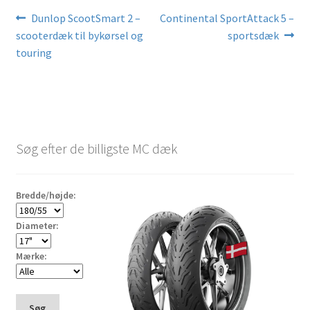
Indlægsnavigation
Forrige
Næste
Dunlop ScootSmart 2 –
Continental SportAttack 5 –
indlæg:
indlæg:
scooterdæk til bykørsel og
sportsdæk
touring
Søg efter de billigste MC dæk
Bredde/højde:
Diameter:
Mærke:
Søg