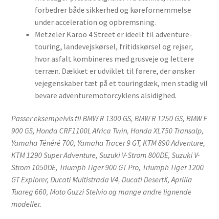
forbedrer både sikkerhed og kørefornemmelse
under acceleration og opbremsning.
Metzeler Karoo 4 Street er ideelt til adventure-
touring, landevejskørsel, fritidskørsel og rejser,
hvor asfalt kombineres med grusveje og lettere
terræn. Dækket er udviklet til førere, der ønsker
vejegenskaber tæt på et touringdæk, men stadig vil
bevare adventuremotorcyklens alsidighed.
Passer eksempelvis til BMW R 1300 GS, BMW R 1250 GS, BMW F
900 GS, Honda CRF1100L Africa Twin, Honda XL750 Transalp,
Yamaha Ténéré 700, Yamaha Tracer 9 GT, KTM 890 Adventure,
KTM 1290 Super Adventure, Suzuki V-Strom 800DE, Suzuki V-
Strom 1050DE, Triumph Tiger 900 GT Pro, Triumph Tiger 1200
GT Explorer, Ducati Multistrada V4, Ducati DesertX, Aprilia
Tuareg 660, Moto Guzzi Stelvio og mange andre lignende
modeller.