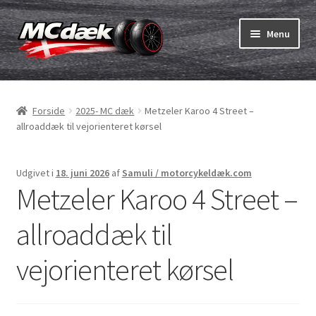
Spring
Spring
Menu
til
til
navigation
indhold
Udfold
Dæk
underm
Forside
2025- MC dæk
Metzeler Karoo 4 Street –
Udfold
Slanger & fælgband
allroaddæk til vejorienteret kørsel
underm
Køb
Udgivet i
18. juni 2026
af
Samuli / motorcykeldæk.com
Metzeler Karoo 4 Street –
Udfold
Dæk ABC
underm
allroaddæk til
MC dæk test
vejorienteret kørsel
Udfold
Mærker
underm
Kontakt os