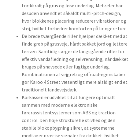
trækkraft på grus og løse underlag. Metzeler har
desuden anvendt et såkaldt multi-pitch-design,
hvor blokkenes placering reducerer vibrationer og
støj, hvilket forbedrer komforten på længere ture.
De brede tværgående riller hjælper dækket med at
finde greb på grusveje, hårdtpakket jord og lettere
terræn. Samtidig sørger de langsgående riller for
effektiv vandafledning og selvrensning, når dækket
bruges på snavsede eller fugtige underlag.
Kombinationen af vejgreb og offroad-egenskaber
gør Karoo 4 Street væsentligt mere alsidigt end et
traditionelt landevejsdæk.
Karkassen er udviklet til at fungere optimalt
sammen med moderne elektroniske
førerassistentsystemer som ABS og traction
control. Den høje strukturelle stivhed og den
stabile blokopbygning sikrer, at systemerne
modtager præcise signaler fra dækket, hvilket