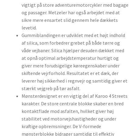
vigtigt på store adventuremotorcykler med bagage
og passager. Metzeler har også arbejdet med at
sikre mere ensartet slid gennem hele dækkets
levetid.
Gummiblandingen er udviklet med et højt indhold
af silica, som forbedrer grebet på både tørre og
våde vejbaner. Silica hjælper desuden dækket med
at opnå optimal arbejdstemperatur hurtigt og
giver mere forudsigelige køreegenskaber under
skiftende vejrforhold. Resultatet er et dæk, der
leverer høj sikkerhed i regnvejr og samtidig giver et
stærkt vejgreb på tør asfalt.
Mønsterdesignet er en vigtig del af Karoo 4 Streets
karakter. De store centrale blokke skaber en bred
kontaktflade mod asfalten, hvilket giver høj
stabilitet ved motorvejshastigheder og under
kraftige opbremsninger. De V-formede
mønsterblokke bidrager samtidig til effektiv