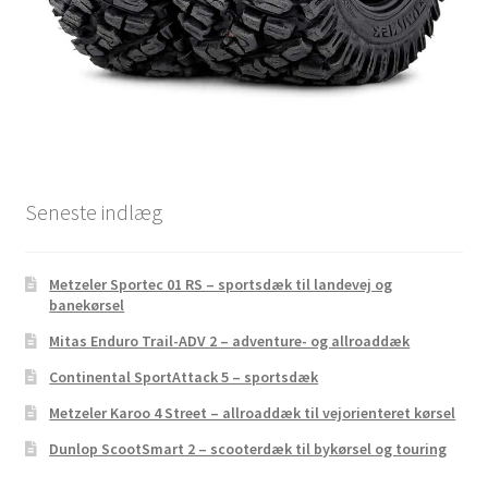
Seneste indlæg
Metzeler Sportec 01 RS – sportsdæk til landevej og
banekørsel
Mitas Enduro Trail-ADV 2 – adventure- og allroaddæk
Continental SportAttack 5 – sportsdæk
Metzeler Karoo 4 Street – allroaddæk til vejorienteret kørsel
Dunlop ScootSmart 2 – scooterdæk til bykørsel og touring