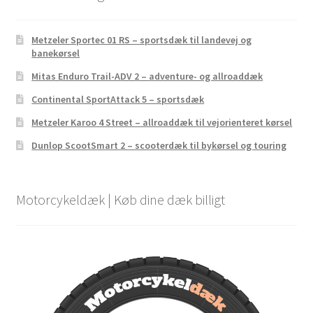
Metzeler Sportec 01 RS – sportsdæk til landevej og
banekørsel
Mitas Enduro Trail-ADV 2 – adventure- og allroaddæk
Continental SportAttack 5 – sportsdæk
Metzeler Karoo 4 Street – allroaddæk til vejorienteret kørsel
Dunlop ScootSmart 2 – scooterdæk til bykørsel og touring
Motorcykeldæk | Køb dine dæk billigt