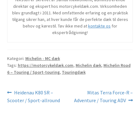
direktør og ekspert hos motorcykeldæk.com. Virksomheden
blev grundlagt i 2011. Med omfattende erfaring og en praktisk
tilgang sikrer han, at hver kunde får de perfekte dæk til deres
behov og kørestil. Tøv ikke med at
kontakte os
for
ekspertrådgivning!
Kategori:
Michelin - MC dæk
Tags:
https://motorcykeldæk.com
,
Michelin dæk
,
Michelin Road
6 – Touring / Sport-touring
,
Touringdæk
Indlægsnavigation
Forrige
Næste
Heidenau K80 SR –
Mitas Terra Force-R –
indlæg:
indlæg:
Scooter / Sport-allround
Adventure / Touring ADV