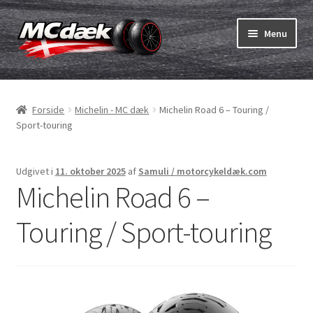
Spring
Spring
Menu
til
til
navigation
indhold
Udfold
Dæk
underm
Forside
Michelin - MC dæk
Michelin Road 6 – Touring /
Udfold
Slanger & fælgband
Sport-touring
underm
Køb
Udgivet i
11. oktober 2025
af
Samuli / motorcykeldæk.com
Michelin Road 6 –
Udfold
Dæk ABC
underm
Touring / Sport-touring
MC dæk test
Udfold
Mærker
underm
Kontakt os