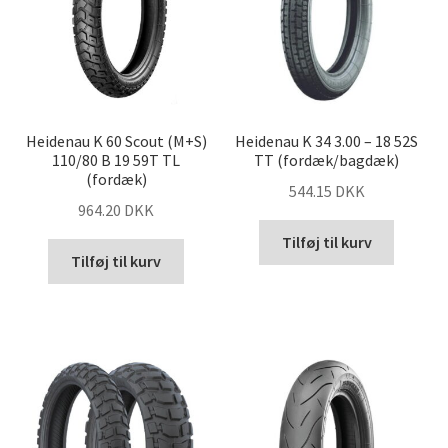
Heidenau K 60 Scout (M+S)
Heidenau K 34 3.00 – 18 52S
110/80 B 19 59T TL
TT (fordæk/bagdæk)
(fordæk)
544.15 DKK
964.20 DKK
Tilføj til kurv
Tilføj til kurv