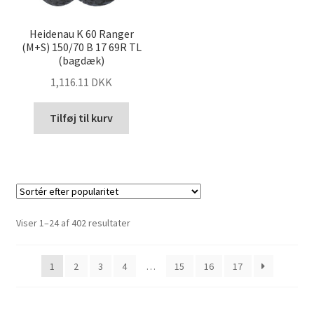
Heidenau K 60 Ranger
(M+S) 150/70 B 17 69R TL
(bagdæk)
1,116.11 DKK
Tilføj til kurv
Sorteret
Viser 1–24 af 402 resultater
efter
popularitet
1
2
3
4
…
15
16
17