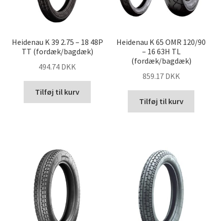
Heidenau K 39 2.75 – 18 48P
Heidenau K 65 OMR 120/90
TT (fordæk/bagdæk)
– 16 63H TL
(fordæk/bagdæk)
494.74 DKK
859.17 DKK
Tilføj til kurv
Tilføj til kurv