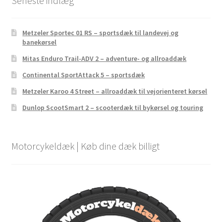
Seneste indlæg
Metzeler Sportec 01 RS – sportsdæk til landevej og
banekørsel
Mitas Enduro Trail-ADV 2 – adventure- og allroaddæk
Continental SportAttack 5 – sportsdæk
Metzeler Karoo 4 Street – allroaddæk til vejorienteret kørsel
Dunlop ScootSmart 2 – scooterdæk til bykørsel og touring
Motorcykeldæk | Køb dine dæk billigt