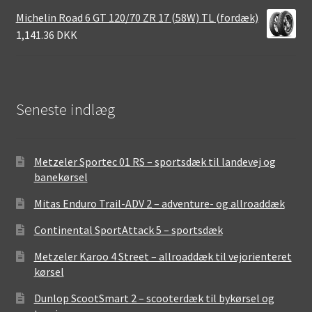
Michelin Road 6 GT 120/70 ZR 17 (58W) TL (fordæk)
1,141.36 DKK
Seneste indlæg
Metzeler Sportec 01 RS – sportsdæk til landevej og
banekørsel
Mitas Enduro Trail-ADV 2 – adventure- og allroaddæk
Continental SportAttack 5 – sportsdæk
Metzeler Karoo 4 Street – allroaddæk til vejorienteret
kørsel
Dunlop ScootSmart 2 – scooterdæk til bykørsel og