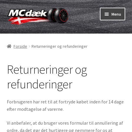
Spring
Spring
Menu
til
til
navigation
indhold
Udfold
Dæk
underm
Forside
Returneringer og refunderinger
Udfold
Slanger & fælgband
underm
Returneringer og
Køb
Udfold
refunderinger
Dæk ABC
underm
MC dæk test
Forbrugeren har ret til at fortryde købet inden for 14 dage
efter modtagelse af varerne.
Udfold
Mærker
underm
Vi anbefaler, at du bruger vores formular til annullering af
Kontakt os
ordre, da det gør det hurtigere og nemmere for os at