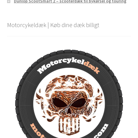
Dunlop ScootSmart 2 – scooterdæk til bykørsel og touring
Motorcykeldæk | Køb dine dæk billigt