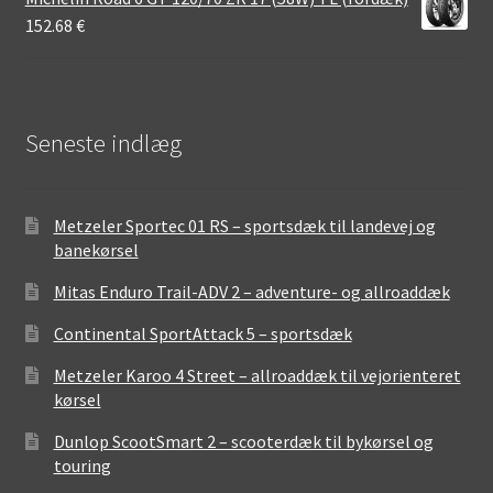
152.68
€
Seneste indlæg
Metzeler Sportec 01 RS – sportsdæk til landevej og
banekørsel
Mitas Enduro Trail-ADV 2 – adventure- og allroaddæk
Continental SportAttack 5 – sportsdæk
Metzeler Karoo 4 Street – allroaddæk til vejorienteret
kørsel
Dunlop ScootSmart 2 – scooterdæk til bykørsel og
touring