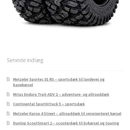
Seneste indlæg
Metzeler Sportec 01 RS – sportsdæk til landevej og
banekørsel
Mitas Enduro Trail-ADV 2 – adventure- og allroaddæk
Continental SportAttack 5 – sportsdæk
Metzeler Karoo 4 Street – allroaddæk til vejorienteret kørsel
Dunlop ScootSmart 2 – scooterdæk til bykørsel og touring