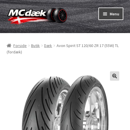
Spring
Spring
Menu
til
til
navigation
indhold
Udfold
Dæk
underm
Forside
Butik
Dæk
Avon Spirit ST 120/60 ZR 17 (55W) TL
Udfold
Slanger & fælgband
(fordæk)
underm
Køb
Udfold
Dæk ABC
underm
MC dæk test
Udfold
Mærker
underm
Kontakt os