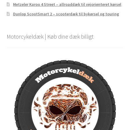
Metzeler Karoo 4 Street – allroaddæk til vejorienteret kørsel
Dunlop ScootSmart 2 – scooterdæk til bykørsel og touring
Motorcykeldæk | Køb dine dæk billigt