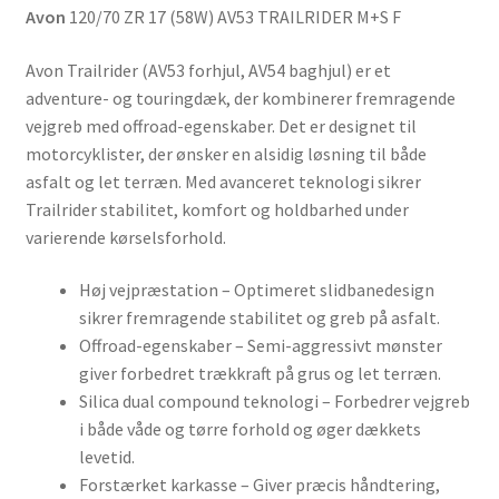
Avon
120/70 ZR 17 (58W) AV53 TRAILRIDER M+S F
Avon Trailrider (AV53 forhjul, AV54 baghjul) er et
adventure- og touringdæk, der kombinerer fremragende
vejgreb med offroad-egenskaber. Det er designet til
motorcyklister, der ønsker en alsidig løsning til både
asfalt og let terræn. Med avanceret teknologi sikrer
Trailrider stabilitet, komfort og holdbarhed under
varierende kørselsforhold.
Høj vejpræstation – Optimeret slidbanedesign
sikrer fremragende stabilitet og greb på asfalt.
Offroad-egenskaber – Semi-aggressivt mønster
giver forbedret trækkraft på grus og let terræn.
Silica dual compound teknologi – Forbedrer vejgreb
i både våde og tørre forhold og øger dækkets
levetid.
Forstærket karkasse – Giver præcis håndtering,