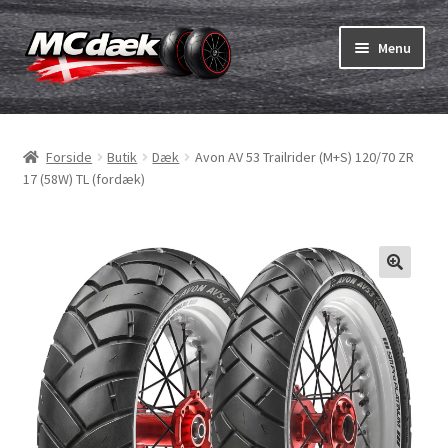
Spring
Spring
Menu
til
til
navigation
indhold
Udfold
Dæk
underm
Forside
Butik
Dæk
Avon AV 53 Trailrider (M+S) 120/70 ZR
Udfold
Slanger & fælgband
17 (58W) TL (fordæk)
underm
Køb
Udfold
Dæk ABC
underm
MC dæk test
Udfold
Mærker
underm
Kontakt os