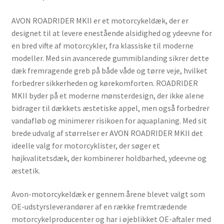
AVON ROADRIDER MKII er et motorcykeldæk, der er
designet til at levere enestående alsidighed og ydeevne for
en bred vifte af motorcykler, fra klassiske til moderne
modeller. Med sin avancerede gummiblanding sikrer dette
dæk fremragende greb på både våde og tørre veje, hvilket
forbedrer sikkerheden og kørekomforten. ROADRIDER
MKII byder på et moderne mønsterdesign, der ikke alene
bidrager til dækkets æstetiske appel, men også forbedrer
vandafløb og minimerer risikoen for aquaplaning. Med sit
brede udvalg af størrelser er AVON ROADRIDER MKII det
ideelle valg for motorcyklister, der søger et
højkvalitetsdæk, der kombinerer holdbarhed, ydeevne og
æstetik.
Avon-motorcykeldæk er gennem årene blevet valgt som
OE-udstyrsleverandører af en række fremtrædende
motorcykelproducenter og har i øjeblikket OE-aftaler med