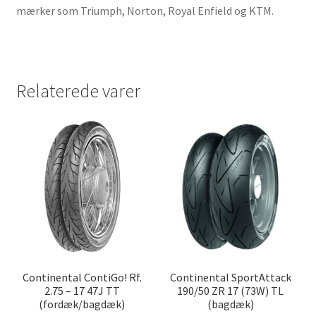
mærker som Triumph, Norton, Royal Enfield og KTM.
Relaterede varer
Continental ContiGo! Rf.
Continental SportAttack
2.75 – 17 47J TT
190/50 ZR 17 (73W) TL
(fordæk/bagdæk)
(bagdæk)