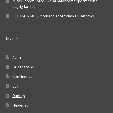
Mitas Street Force – Velafbalanceret sportsdæk til
daglig kørsel
CST CM-NK01 – Moderne sportsdæk til landevej
Mærker
Avon
Bridgestone
Continental
CST
Dunlop
Heidenau