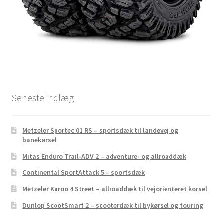
Seneste indlæg
Metzeler Sportec 01 RS – sportsdæk til landevej og
banekørsel
Mitas Enduro Trail-ADV 2 – adventure- og allroaddæk
Continental SportAttack 5 – sportsdæk
Metzeler Karoo 4 Street – allroaddæk til vejorienteret kørsel
Dunlop ScootSmart 2 – scooterdæk til bykørsel og touring