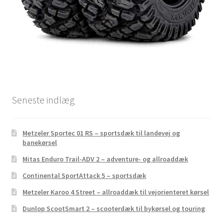
Seneste indlæg
Metzeler Sportec 01 RS – sportsdæk til landevej og
banekørsel
Mitas Enduro Trail-ADV 2 – adventure- og allroaddæk
Continental SportAttack 5 – sportsdæk
Metzeler Karoo 4 Street – allroaddæk til vejorienteret kørsel
Dunlop ScootSmart 2 – scooterdæk til bykørsel og touring