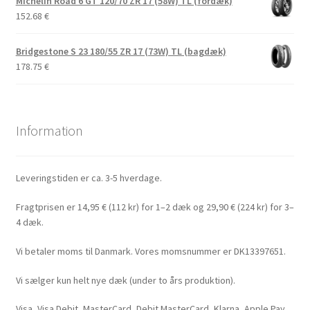
Michelin Road 6 GT 120/70 ZR 17 (58W) TL (fordæk)
152.68
€
Bridgestone S 23 180/55 ZR 17 (73W) TL (bagdæk)
178.75
€
Information
Leveringstiden er ca. 3-5 hverdage.
Fragtprisen er 14,95 € (112 kr) for 1–2 dæk og 29,90 € (224 kr) for 3–
4 dæk.
Vi betaler moms til Danmark. Vores momsnummer er DK13397651.
Vi sælger kun helt nye dæk (under to års produktion).
Visa, Visa Debit, MasterCard, Debit MasterCard, Klarna, Apple Pay,