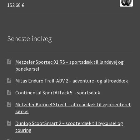
152.68
€
Seneste indlæg
Metzeler Sportec 01 RS – sportsdæk til landevej og
banekørsel
Mitas Enduro Trail-ADV 2 – adventure- og allroaddæk
Continental SportAttack 5 – sportsdæk
Metzeler Karoo 4 Street – allroaddæk til vejorienteret
kørsel
Dunlop ScootSmart 2 – scooterdæk til bykørsel og
touring