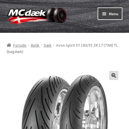
Spring
Spring
Menu
til
til
navigation
indhold
Udfold
Dæk
underm
Forside
Butik
Dæk
Avon Spirit ST 180/55 ZR 17 (73W) TL
Udfold
Slanger & fælgband
(bagdæk)
underm
Køb
Udfold
Dæk ABC
underm
MC dæk test
Udfold
Mærker
underm
Kontakt os