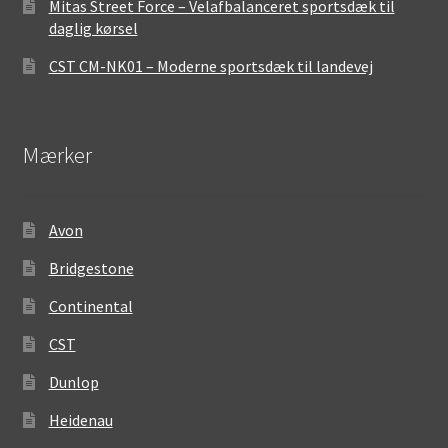
Mitas Street Force – Velafbalanceret sportsdæk til
daglig kørsel
CST CM-NK01 – Moderne sportsdæk til landevej
Mærker
Avon
Bridgestone
Continental
CST
Dunlop
Heidenau