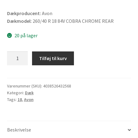
Dækproducent:
Avon
Dækmodel:
260/40 R 18 84V COBRA CHROME REAR
20 på lager
Avon
Tilføj til kurv
260/40
R
18
84V
Varenummer (SKU):
4038526432568
Kategori:
Dæk
COBRA
Tags:
18
,
Avon
CHROME
TL
(bagdæk)
antal
Beskrivelse