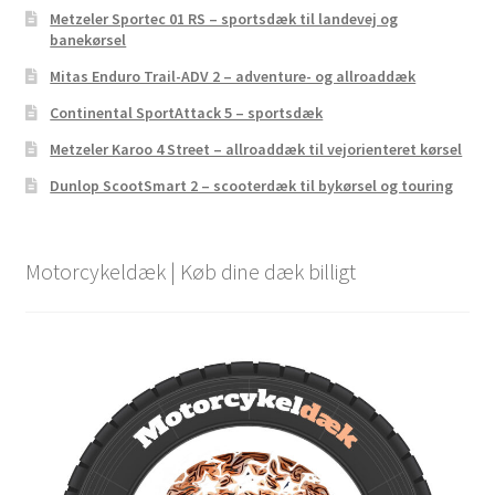
Metzeler Sportec 01 RS – sportsdæk til landevej og
banekørsel
Mitas Enduro Trail-ADV 2 – adventure- og allroaddæk
Continental SportAttack 5 – sportsdæk
Metzeler Karoo 4 Street – allroaddæk til vejorienteret kørsel
Dunlop ScootSmart 2 – scooterdæk til bykørsel og touring
Motorcykeldæk | Køb dine dæk billigt