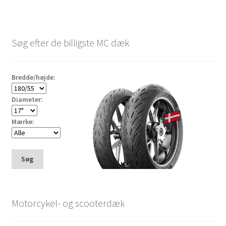
Søg efter de billigste MC dæk
Bredde/højde:
Diameter:
Mærke:
Søg
Motorcykel- og scooterdæk