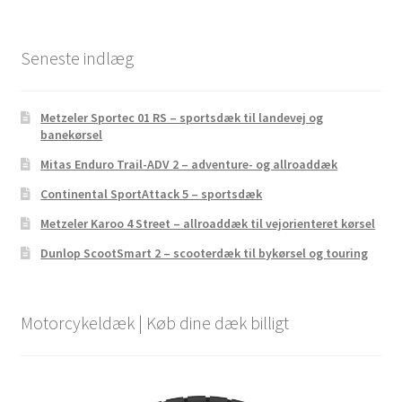
Seneste indlæg
Metzeler Sportec 01 RS – sportsdæk til landevej og
banekørsel
Mitas Enduro Trail-ADV 2 – adventure- og allroaddæk
Continental SportAttack 5 – sportsdæk
Metzeler Karoo 4 Street – allroaddæk til vejorienteret kørsel
Dunlop ScootSmart 2 – scooterdæk til bykørsel og touring
Motorcykeldæk | Køb dine dæk billigt