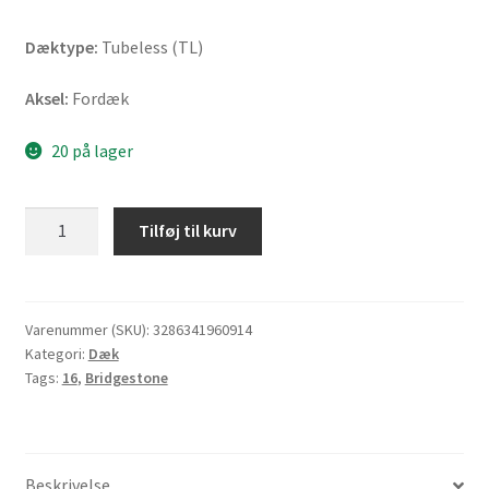
Dæktype:
Tubeless (TL)
Aksel:
Fordæk
20 på lager
Bridgestone
Tilføj til kurv
BT
46
100/90
-
Varenummer (SKU):
3286341960914
Kategori:
Dæk
16
Tags:
16
,
Bridgestone
54H
TL
(fordæk)
antal
Beskrivelse