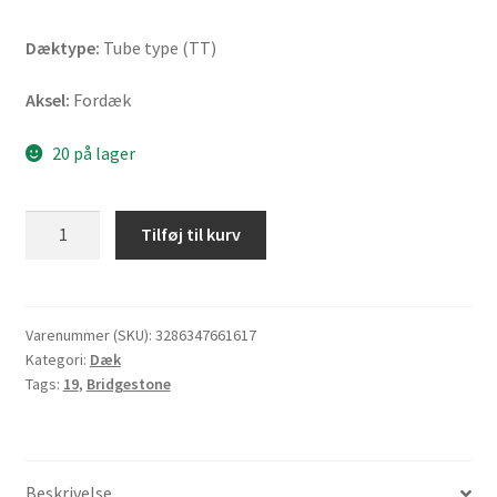
Dæktype:
Tube type (TT)
Aksel:
Fordæk
20 på lager
Bridgestone
Tilføj til kurv
G
515
G
110/80
Varenummer (SKU):
3286347661617
Kategori:
Dæk
-
Tags:
19
,
Bridgestone
19
59S
TT
(fordæk)
Beskrivelse