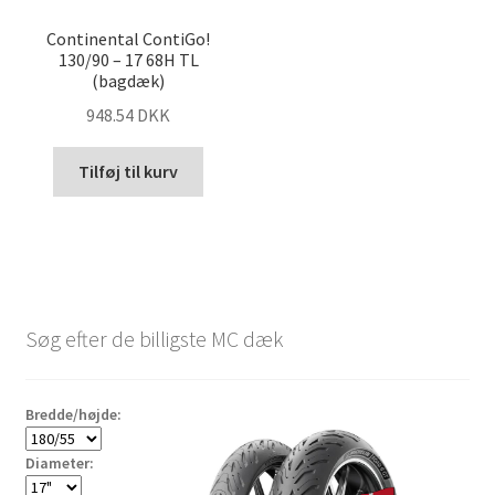
Continental ContiGo!
130/90 – 17 68H TL
(bagdæk)
948.54 DKK
Tilføj til kurv
Søg efter de billigste MC dæk
Bredde/højde:
Diameter: