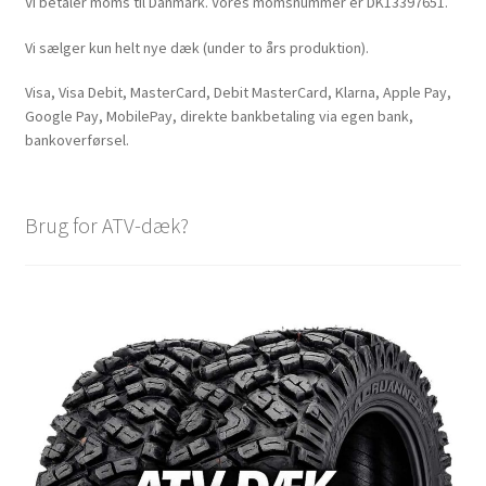
Vi betaler moms til Danmark. Vores momsnummer er DK13397651.
Vi sælger kun helt nye dæk (under to års produktion).
Visa, Visa Debit, MasterCard, Debit MasterCard, Klarna, Apple Pay,
Google Pay, MobilePay, direkte bankbetaling via egen bank,
bankoverførsel.
Brug for ATV-dæk?