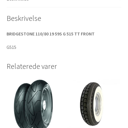
antal
Beskrivelse
BRIDGESTONE 110/80 19 59S G 515 TT FRONT
G515
Relaterede varer