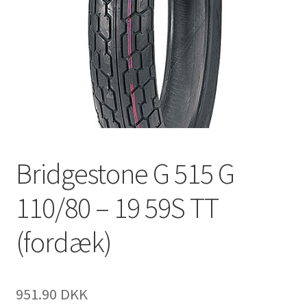
Bridgestone G 515 G
110/80 – 19 59S TT
(fordæk)
951.90 DKK