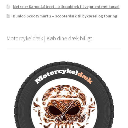
Metzeler Karoo 4 Street – allroaddæk til vejorienteret kørsel
Dunlop ScootSmart 2 – scooterdæk til bykørsel og touring
Motorcykeldæk | Køb dine dæk billigt