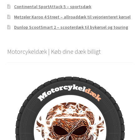
Continental SportAttack 5 – sportsdæk
Metzeler Karoo 4 Street – allroaddæk til vejorienteret kørsel
Dunlop ScootSmart 2 – scooterdæk til bykørsel og touring
Motorcykeldæk | Køb dine dæk billigt