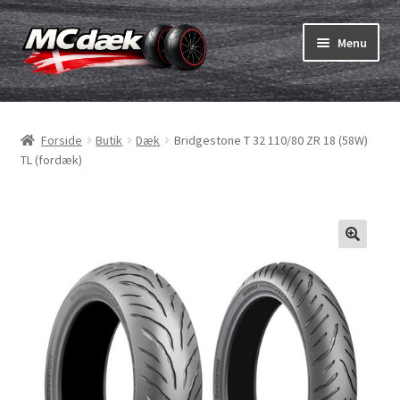
Spring
Spring
Menu
til
til
navigation
indhold
Udfold
Dæk
underm
Forside
Butik
Dæk
Bridgestone T 32 110/80 ZR 18 (58W)
Udfold
Slanger & fælgband
TL (fordæk)
underm
Køb
Udfold
Dæk ABC
underm
MC dæk test
Udfold
Mærker
underm
Kontakt os