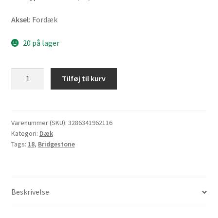
Aksel:
Fordæk
20 på lager
Bridgestone
Tilføj til kurv
T
32
110/80
ZR
Varenummer (SKU):
3286341962116
Kategori:
Dæk
18
Tags:
18
,
Bridgestone
(58W)
TL
(fordæk)
antal
Beskrivelse