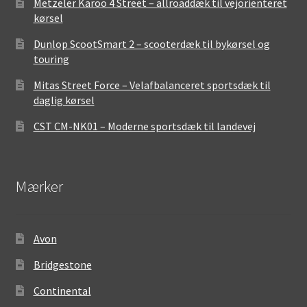
Metzeler Karoo 4 Street – allroaddæk til vejorienteret
kørsel
Dunlop ScootSmart 2 – scooterdæk til bykørsel og
touring
Mitas Street Force – Velafbalanceret sportsdæk til
daglig kørsel
CST CM-NK01 – Moderne sportsdæk til landevej
Mærker
Avon
Bridgestone
Continental