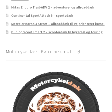
Mitas Enduro Trail-ADV 2 – adventure- og allroaddæk
Continental SportAttack 5 – sportsdæk
Metzeler Karoo 4 Street – allroaddæk til vejorienteret kørsel
Dunlop ScootSmart 2 – scooterdæk til bykørsel og touring
Motorcykeldæk | Køb dine dæk billigt