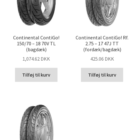
Continental ContiGo!
Continental ContiGo! Rf.
150/70 – 18 70V TL
2.75 – 17 47J TT
(bagdæk)
(fordæk/bagdæk)
1,074.62 DKK
425.06 DKK
Tilføj til kurv
Tilføj til kurv