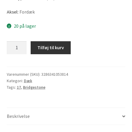
Aksel:
Fordæk
20 på lager
Bridgestone
Tilføj til kurv
T
31
120/60
ZR
Varenummer (SKU):
3286341053814
Kategori:
Dæk
17
Tags:
17
,
Bridgestone
(55W)
TL
(fordæk)
antal
Beskrivelse