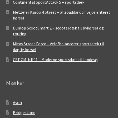
Continental SportAttack 5 – sportsdæk
Metzeler Karoo 4 Street – allroaddæk til vejorienteret
kørsel
Dunlop ScootSmart 2 – scooterdæk til bykørsel og
touring
Mitas Street Force – Velafbalanceret sportsdæk til
daglig kørsel
CST CM-NK01 – Moderne sportsdæk til landevej
Mærker
Avon
Bridgestone