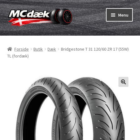
Spring
Spring
Menu
til
til
navigation
indhold
Udfold
Dæk
underm
Forside
Butik
Dæk
Bridgestone T 31 120/60 ZR 17 (55W)
Udfold
Slanger & fælgband
TL (fordæk)
underm
Køb
Udfold
Dæk ABC
underm
MC dæk test
Udfold
Mærker
underm
Kontakt os