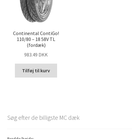
Continental ContiGo!
110/80 – 18 58V TL
(fordæk)
983.49 DKK
Tilføj til kurv
Søg efter de billigste MC dæk
Bredde/højde: