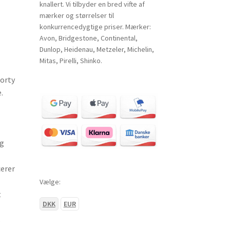
knallert. Vi tilbyder en bred vifte af
mærker og størrelser til
konkurrencedygtige priser. Mærker:
Avon, Bridgestone, Continental,
Dunlop, Heidenau, Metzeler, Michelin,
Mitas, Pirelli, Shinko.
orty
.
og
cerer
Vælge:
t
DKK
EUR
s