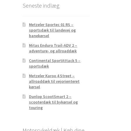
Seneste indlæg
Metzeler Sportec 01 RS –
sportsdæk til landevej og
banekørsel
Mitas Enduro Trail-ADV 2 –
adventure- og allroaddæk
Continental SportAttack 5 –
sportsdæk
Metzeler Karoo 4 Street –
allroaddæk til vejorienteret
kørsel
Dunlop ScootSmart 2 –
scooterdæk til bykørsel og
touring
Motorcykeldæk | Køb dine