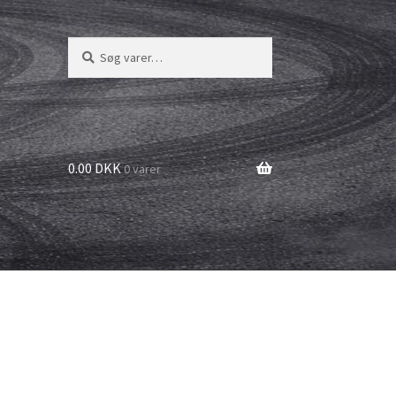
Søg
Søg
efter:
0.00 DKK
0 varer