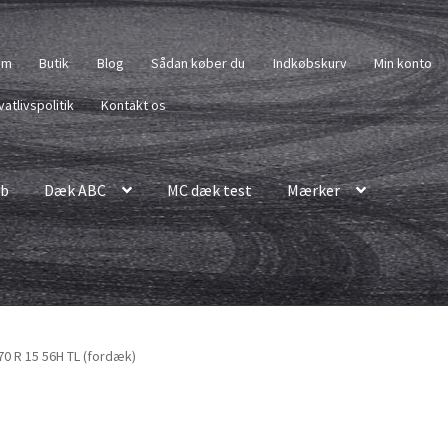
em
Butik
Blog
Sådan køber du
Indkøbskurv
Min konto
vatlivspolitik
Kontakt os
b
Dæk ABC
MC dæk test
Mærker
0 R 15 56H TL (fordæk)