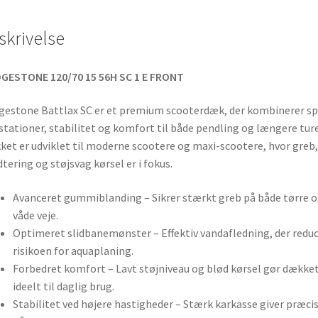
skrivelse
GESTONE 120/70 15 56H SC 1 E FRONT
gestone Battlax SC er et premium scooterdæk, der kombinerer sp
tationer, stabilitet og komfort til både pendling og længere ture
et er udviklet til moderne scootere og maxi-scootere, hvor greb,
tering og støjsvag kørsel er i fokus.
Avanceret gummiblanding – Sikrer stærkt greb på både tørre 
våde veje.
Optimeret slidbanemønster – Effektiv vandafledning, der redu
risikoen for aquaplaning.
Forbedret komfort – Lavt støjniveau og blød kørsel gør dække
ideelt til daglig brug.
Stabilitet ved højere hastigheder – Stærk karkasse giver præci