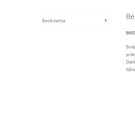
Be
Beskrivelse
BRID
Brid
præs
Dækk
hånd