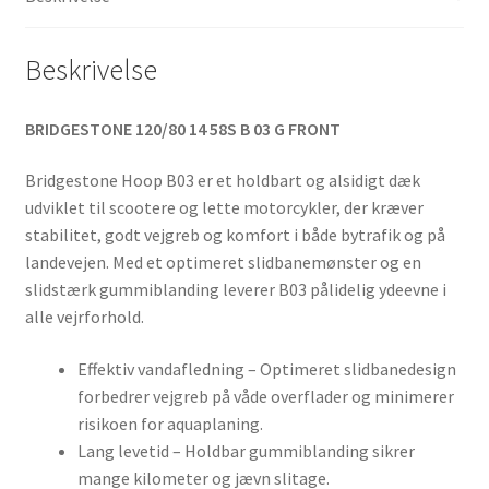
antal
Beskrivelse
BRIDGESTONE 120/80 14 58S B 03 G FRONT
Bridgestone Hoop B03 er et holdbart og alsidigt dæk
udviklet til scootere og lette motorcykler, der kræver
stabilitet, godt vejgreb og komfort i både bytrafik og på
landevejen. Med et optimeret slidbanemønster og en
slidstærk gummiblanding leverer B03 pålidelig ydeevne i
alle vejrforhold.
Effektiv vandafledning – Optimeret slidbanedesign
forbedrer vejgreb på våde overflader og minimerer
risikoen for aquaplaning.
Lang levetid – Holdbar gummiblanding sikrer
mange kilometer og jævn slitage.