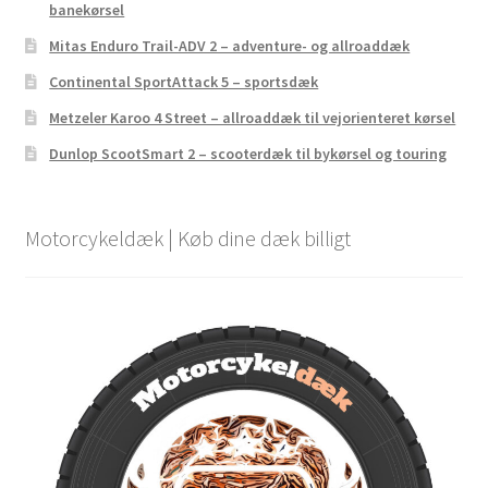
banekørsel
Mitas Enduro Trail-ADV 2 – adventure- og allroaddæk
Continental SportAttack 5 – sportsdæk
Metzeler Karoo 4 Street – allroaddæk til vejorienteret kørsel
Dunlop ScootSmart 2 – scooterdæk til bykørsel og touring
Motorcykeldæk | Køb dine dæk billigt