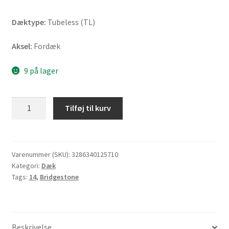
Dæktype:
Tubeless (TL)
Aksel:
Fordæk
9 på lager
Bridgestone
Tilføj til kurv
B
03
G
120/80
Varenummer (SKU):
3286340125710
Kategori:
Dæk
-
Tags:
14
,
Bridgestone
14
58S
TL
(fordæk)
Beskrivelse