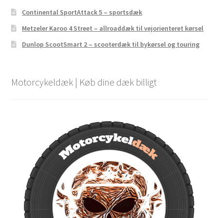
Continental SportAttack 5 – sportsdæk
Metzeler Karoo 4 Street – allroaddæk til vejorienteret kørsel
Dunlop ScootSmart 2 – scooterdæk til bykørsel og touring
Motorcykeldæk | Køb dine dæk billigt