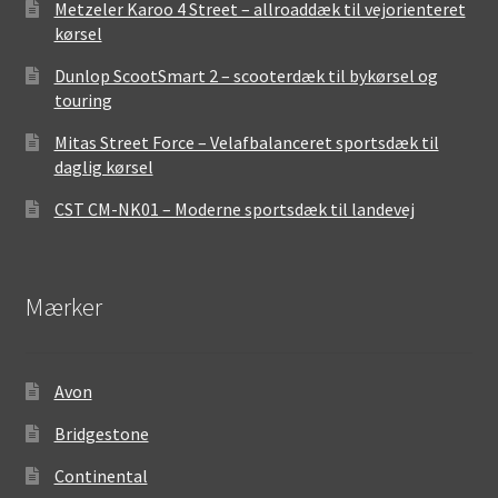
Metzeler Karoo 4 Street – allroaddæk til vejorienteret
kørsel
Dunlop ScootSmart 2 – scooterdæk til bykørsel og
touring
Mitas Street Force – Velafbalanceret sportsdæk til
daglig kørsel
CST CM-NK01 – Moderne sportsdæk til landevej
Mærker
Avon
Bridgestone
Continental