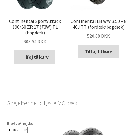
Continental SportAttack
Continental LB WW 3.50 – 8
190/50 ZR 17 (73W) TL
46J TT (fordæk/bagdæk)
(bagdæk)
520.68 DKK
805.94 DKK
Tilføj til kurv
Tilføj til kurv
Søg efter de billigste MC dæk
Bredde/højde: