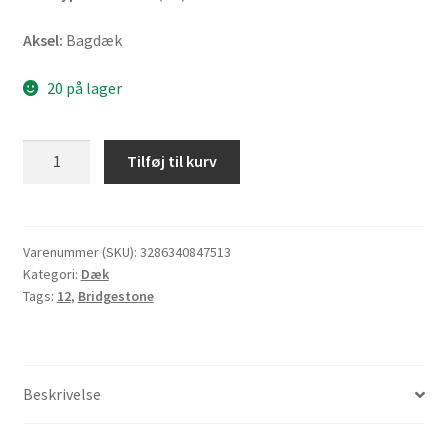
Aksel:
Bagdæk
20 på lager
Bridgestone
Tilføj til kurv
SC
130/70
-
12
Varenummer (SKU):
3286340847513
Kategori:
Dæk
56L
Tags:
12
,
Bridgestone
TL
(bagdæk)
antal
Beskrivelse