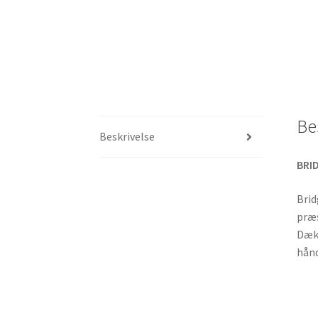
Be
Beskrivelse
BRID
Brid
præs
Dækk
hånd