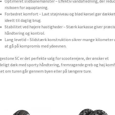
Optimeret slidbanemønster – Effektiv vandafledning, der redu
risikoen for aquaplaning.
Forbedret komfort – Lavt støjniveau og blød kørsel gør dække
ideelt til daglig brug.
Stabilitet ved højere hastigheder – Stærk karkasse giver præci
håndtering og kontrol.
Lang levetid – Slidstærk konstruktion sikrer mange kilometer
at gå på kompromis med ydeevnen.
gestone SC er det perfekte valg for scooterejere, der ønsker et
deligt dæk med sporty håndtering, fremragende greb og høj komf
et om turen går gennem byen eller på længere ture.