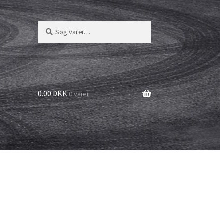
Søg
Søg
efter:
0.00 DKK
0 varer