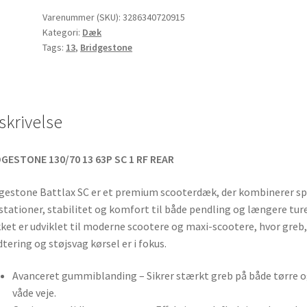
13
Varenummer (SKU):
3286340720915
Kategori:
Dæk
63P
Tags:
13
,
Bridgestone
TL
(bagdæk)
antal
skrivelse
GESTONE 130/70 13 63P SC 1 RF REAR
gestone Battlax SC er et premium scooterdæk, der kombinerer sp
tationer, stabilitet og komfort til både pendling og længere ture
et er udviklet til moderne scootere og maxi-scootere, hvor greb,
tering og støjsvag kørsel er i fokus.
Avanceret gummiblanding – Sikrer stærkt greb på både tørre 
våde veje.