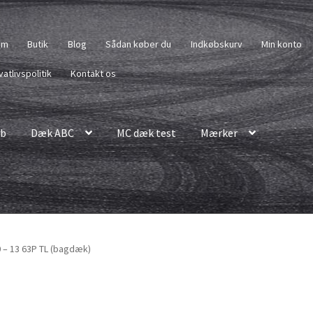
em
Butik
Blog
Sådan køber du
Indkøbskurv
Min konto
vatlivspolitik
Kontakt os
b
Dæk ABC
MC dæk test
Mærker
 – 13 63P TL (bagdæk)