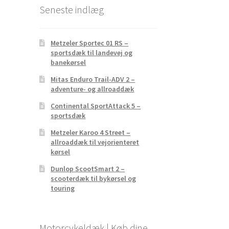
Seneste indlæg
Metzeler Sportec 01 RS –
sportsdæk til landevej og
banekørsel
Mitas Enduro Trail-ADV 2 –
adventure- og allroaddæk
Continental SportAttack 5 –
sportsdæk
Metzeler Karoo 4 Street –
allroaddæk til vejorienteret
kørsel
Dunlop ScootSmart 2 –
scooterdæk til bykørsel og
touring
Motorcykeldæk | Køb dine