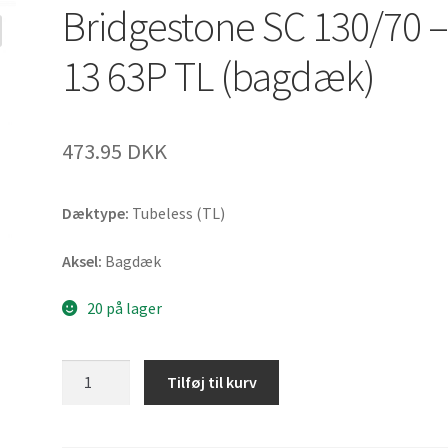
Bridgestone SC 130/70 
13 63P TL (bagdæk)
473.95 DKK
Dæktype:
Tubeless (TL)
Aksel:
Bagdæk
20 på lager
Bridgestone
Tilføj til kurv
SC
130/70
-