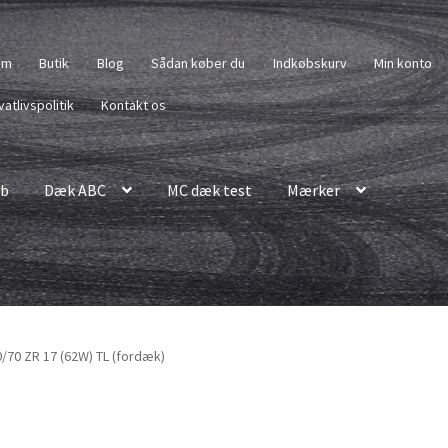
em
Butik
Blog
Sådan køber du
Indkøbskurv
Min konto
vatlivspolitik
Kontakt os
b
Dæk ABC
MC dæk test
Mærker
/70 ZR 17 (62W) TL (fordæk)