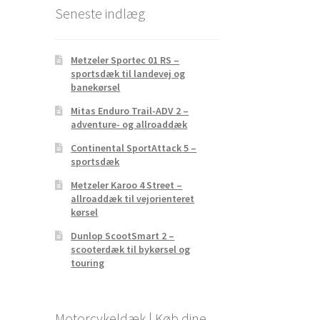
Seneste indlæg
Metzeler Sportec 01 RS –
sportsdæk til landevej og
banekørsel
Mitas Enduro Trail-ADV 2 –
adventure- og allroaddæk
Continental SportAttack 5 –
sportsdæk
Metzeler Karoo 4 Street –
allroaddæk til vejorienteret
kørsel
Dunlop ScootSmart 2 –
scooterdæk til bykørsel og
touring
Motorcykeldæk | Køb dine