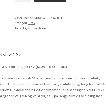
MAX
130/70
ZR
Varenummer (SKU):
3286340608411
Kategori:
Dæk
17
Tags:
17
,
Bridgestone
(62W)
TL
(fordæk)
antal
skrivelse
DGESTONE 130/70 17 Z (62W) E-MAX FRONT
gestone Exedra E-MAX er et premium cruiser- og touring-dæk,
gnet til at levere maksimal komfort, stabilitet og lang levetid. M
edret gummiblanding og optimeret slidbanedesign sikrer E-MAX
ragende vejgreb og kontrol, selv på lange ture og ved tung last.