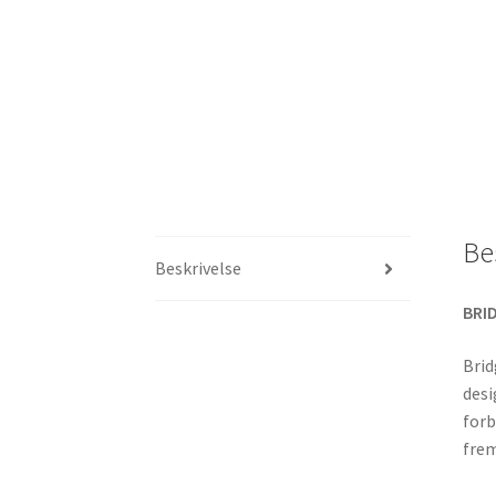
Be
Beskrivelse
BRI
Brid
desi
forb
frem