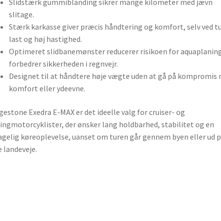
Slidstærk gummiblanding sikrer mange kilometer med jævn
slitage.
Stærk karkasse giver præcis håndtering og komfort, selv ved t
last og høj hastighed.
Optimeret slidbanemønster reducerer risikoen for aquaplanin
forbedrer sikkerheden i regnvejr.
Designet til at håndtere høje vægte uden at gå på kompromis
komfort eller ydeevne.
gestone Exedra E-MAX er det ideelle valg for cruiser- og
ingmotorcyklister, der ønsker lang holdbarhed, stabilitet og en
gelig køreoplevelse, uanset om turen går gennem byen eller ud 
 landeveje.