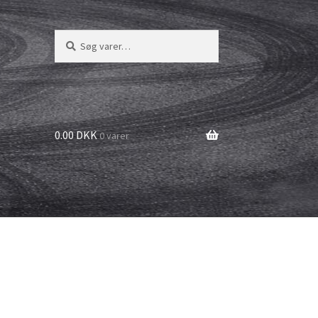
Søg
Søg
efter:
0.00 DKK
0 varer