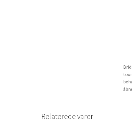
Brid
tour
beha
åbne
Relaterede varer