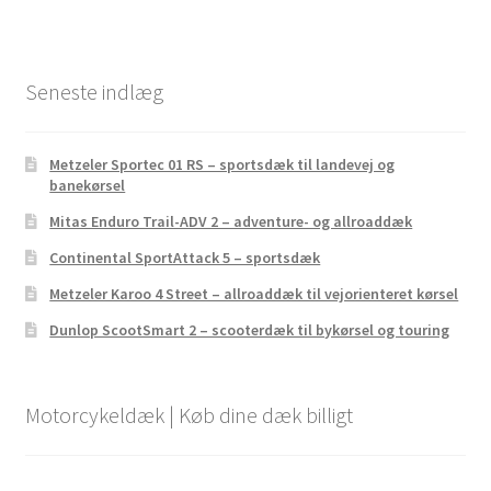
Seneste indlæg
Metzeler Sportec 01 RS – sportsdæk til landevej og
banekørsel
Mitas Enduro Trail-ADV 2 – adventure- og allroaddæk
Continental SportAttack 5 – sportsdæk
Metzeler Karoo 4 Street – allroaddæk til vejorienteret kørsel
Dunlop ScootSmart 2 – scooterdæk til bykørsel og touring
Motorcykeldæk | Køb dine dæk billigt