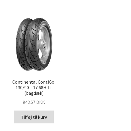
Continental ContiGo!
130/90 – 17 68H TL
(bagdæk)
948.57 DKK
Tilføj til kurv