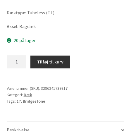
Dæktype:
Tubeless (TL)
Aksel:
Bagdæk
20 på lager
Bridgestone
Tilføj til kurv
BT
46
130/80
-
Varenummer (SKU):
3286341739817
Kategori:
Dæk
17
Tags:
17
,
Bridgestone
65H
TL
(bagdæk)
antal
Beskrivelse