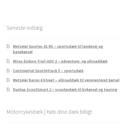
Seneste indlæg
Metzeler Sportec 01 RS – sportsdæk til landevej og
banekørsel
Mitas Enduro Trail-ADV 2 – adventure- og allroaddæk
Continental SportAttack 5 – sportsdæk
Metzeler Karoo 4 Street – allroaddæk til vejorienteret kørsel
Dunlop ScootSmart 2 – scooterdæk til bykørsel og touring
Motorcykeldæk | Køb dine dæk billigt