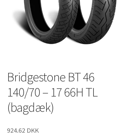
Bridgestone BT 46
140/70 – 17 66H TL
(bagdæk)
924.62 DKK