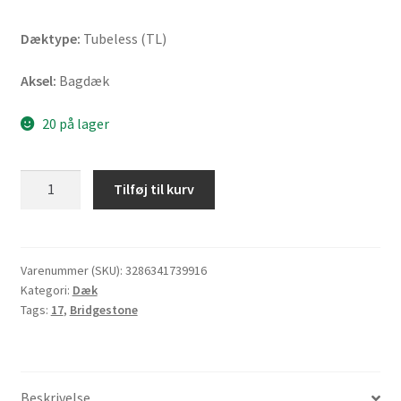
Dæktype:
Tubeless (TL)
Aksel:
Bagdæk
20 på lager
Bridgestone
Tilføj til kurv
BT
46
140/70
-
Varenummer (SKU):
3286341739916
Kategori:
Dæk
17
Tags:
17
,
Bridgestone
66H
TL
(bagdæk)
antal
Beskrivelse