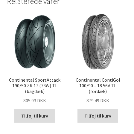
Relaterede varer
Continental SportAttack
Continental ContiGo!
190/50 ZR 17 (73W) TL
100/90 – 18 56V TL
(bagdæk)
(fordæk)
805.93 DKK
879.49 DKK
Tilføj til kurv
Tilføj til kurv