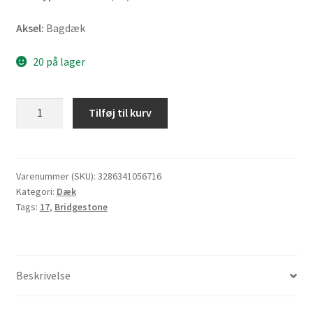
Aksel:
Bagdæk
20 på lager
Bridgestone
Tilføj til kurv
A
41
140/80
R
Varenummer (SKU):
3286341056716
Kategori:
Dæk
17
Tags:
17
,
Bridgestone
69V
TL
(bagdæk)
antal
Beskrivelse