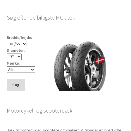
Søg efter de billigste MC dæk
Bredde/højde:
Diameter:
Mærke:
Søg
Motorcykel- og scooterdæk
Dæk til motorcykler, scootere og knallert. Vi tilbyder en bred vifte