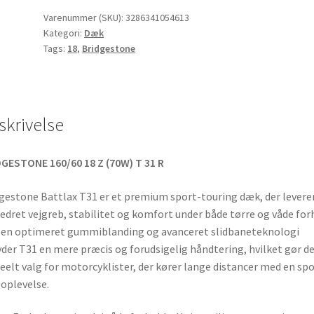
ZR
Varenummer (SKU):
3286341054613
Kategori:
Dæk
18
Tags:
18
,
Bridgestone
(70W)
TL
(bagdæk)
antal
skrivelse
GESTONE 160/60 18 Z (70W) T 31 R
gestone Battlax T31 er et premium sport-touring dæk, der levere
edret vejgreb, stabilitet og komfort under både tørre og våde for
en optimeret gummiblanding og avanceret slidbaneteknologi
yder T31 en mere præcis og forudsigelig håndtering, hvilket gør det
deelt valg for motorcyklister, der kører lange distancer med en sp
oplevelse.