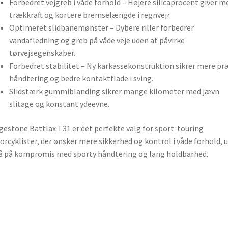
Forbedret vejgreb i våde forhold – Højere silicaprocent giver m
trækkraft og kortere bremselængde i regnvejr.
Optimeret slidbanemønster – Dybere riller forbedrer
vandafledning og greb på våde veje uden at påvirke
tørvejsegenskaber.
Forbedret stabilitet – Ny karkassekonstruktion sikrer mere pr
håndtering og bedre kontaktflade i sving.
Slidstærk gummiblanding sikrer mange kilometer med jævn
slitage og konstant ydeevne.
gestone Battlax T31 er det perfekte valg for sport-touring
rcyklister, der ønsker mere sikkerhed og kontrol i våde forhold, 
å på kompromis med sporty håndtering og lang holdbarhed.