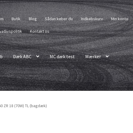
em
Butik
Blog
Sådan køber du
Indkøbskurv
Min konto
vatlivspolitik
Kontakt os
b
Dæk ABC
MC dæk test
Mærker
60 ZR 18 (70W) TL (bagdæk)