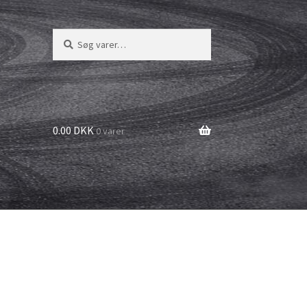
Søg
Søg
efter:
0.00 DKK
0 varer