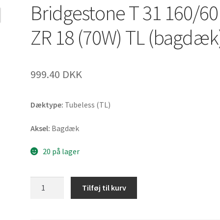
Bridgestone T 31 160/60
ZR 18 (70W) TL (bagdæk
999.40 DKK
Dæktype:
Tubeless (TL)
Aksel:
Bagdæk
20 på lager
Bridgestone
Tilføj til kurv
T
31
160/60