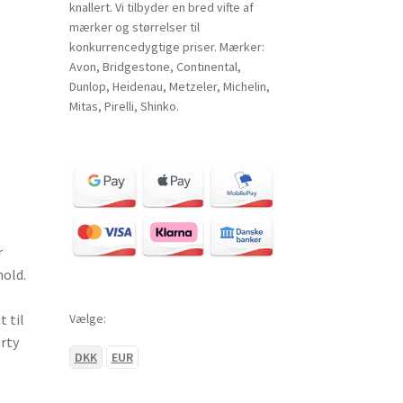
knallert. Vi tilbyder en bred vifte af
mærker og størrelser til
konkurrencedygtige priser. Mærker:
Avon, Bridgestone, Continental,
Dunlop, Heidenau, Metzeler, Michelin,
Mitas, Pirelli, Shinko.
r
hold.
Vælge:
 til
orty
DKK
EUR