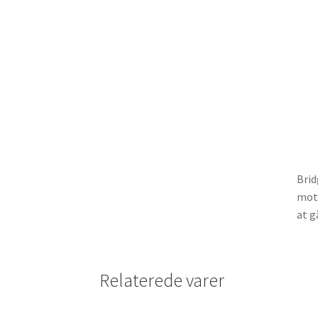
Brid
moto
at g
Relaterede varer