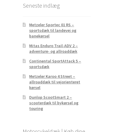
Seneste indlæg
Metzeler Sportec 01 RS –
sportsdæk til landevej og
banekørsel
Mitas Enduro Trail-ADV 2 –
adventure- og allroaddæk
Continental SportAttack 5 –
sportsdæk
Metzeler Karoo 4 Street –
allroaddæk til vejorienteret
kørsel
Dunlop ScootSmart 2 –
scooterdæk til bykørsel og
touring
Motorcykeldæk | Køb dine