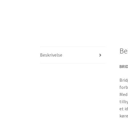
Be
Beskrivelse
BRID
Brid
forb
Med 
tilb
et i
køre