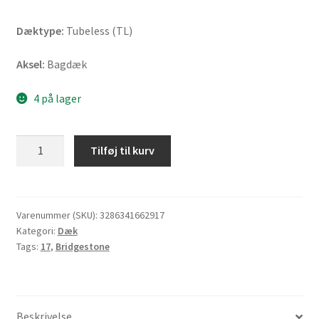
Dæktype:
Tubeless (TL)
Aksel:
Bagdæk
4 på lager
Bridgestone
Tilføj til kurv
AX
41
M+S
170/60
Varenummer (SKU):
3286341662917
Kategori:
Dæk
B
Tags:
17
,
Bridgestone
17
72Q
TL
(bagdæk)
Beskrivelse