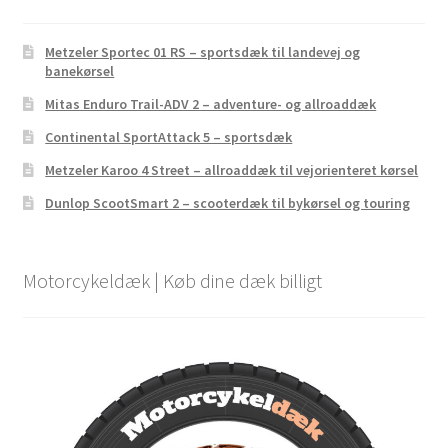
Metzeler Sportec 01 RS – sportsdæk til landevej og
banekørsel
Mitas Enduro Trail-ADV 2 – adventure- og allroaddæk
Continental SportAttack 5 – sportsdæk
Metzeler Karoo 4 Street – allroaddæk til vejorienteret kørsel
Dunlop ScootSmart 2 – scooterdæk til bykørsel og touring
Motorcykeldæk | Køb dine dæk billigt