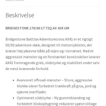
antal
Beskrivelse
BRIDGESTONE 170/60 17 72Q AX 41R UM
Bridgestone Battlax Adventurecross AX41 er et rigtigt
50/50 adventure-dæk, designet til motorcyklister, der
kræver høj ydeevne både på vejen og i terrænet. Med et
aggressivt mønster og en forstærket konstruktion leverer
AX41 fremragende greb, slidstyrke og stabilitet under selv
de mest krævende forhold.
Avanceret offroad-mønster – Store, aggressive
blokke sikrer forbedret trækkraft på grus, jord og
ujævne overflader.
Optimeret slidstyrke – Ny gummiblanding og
forbedret blokopbygning reducerer ujævn slitage