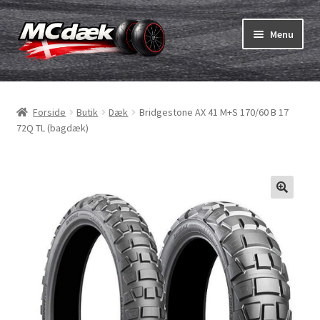
Spring
Spring
Menu
til
til
navigation
indhold
Udfold
Dæk
underm
Forside
Butik
Dæk
Bridgestone AX 41 M+S 170/60 B 17
Udfold
Slanger & fælgband
72Q TL (bagdæk)
underm
Køb
Udfold
Dæk ABC
underm
MC dæk test
Udfold
Mærker
underm
Kontakt os