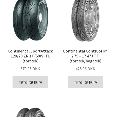
Continental SportAttack
Continental ContiGo! Rf.
120/70 ZR 17 (58W) TL
2.75 – 17 47J TT
(fordæk)
(fordæk/bagdæk)
579.35 DKK
425.06 DKK
Tilføj til kurv
Tilføj til kurv