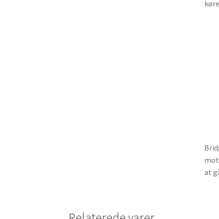
køre
Brid
moto
at g
Relaterede varer