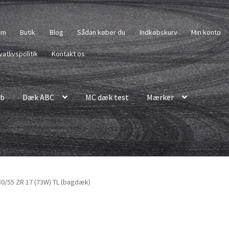
em
Butik
Blog
Sådan køber du
Indkøbskurv
Min konto
vatlivspolitik
Kontakt os
b
Dæk ABC
MC dæk test
Mærker
80/55 ZR 17 (73W) TL (bagdæk)