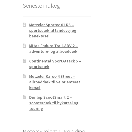
Seneste indlæg
Metzeler Sportec 01 RS –
sportsdæk til landevej og
banekørsel
Mitas Enduro Trail-ADV 2 –
adventure- og allroaddæk
Continental SportAttack 5 –
sportsdæk
Metzeler Karoo 4 Street –
allroaddæk til vejorienteret
kørsel
Dunlop ScootSmart 2 –
scooterdæk til bykørsel og
touring
Motorcykeldæk | Køb dine