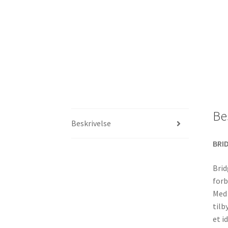
Be
Beskrivelse
BRID
Brid
forb
Med 
tilb
et i