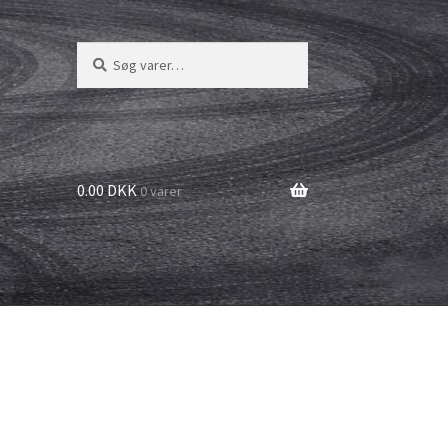
Søg
Søg
efter:
0.00 DKK
0 varer