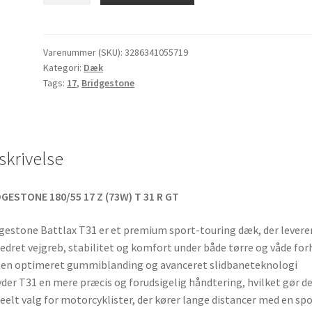
31
GT
180/55
Varenummer (SKU):
3286341055719
Kategori:
Dæk
ZR
Tags:
17
,
Bridgestone
17
(73W)
TL
(bagdæk)
skrivelse
antal
GESTONE 180/55 17 Z (73W) T 31 R GT
gestone Battlax T31 er et premium sport-touring dæk, der levere
edret vejgreb, stabilitet og komfort under både tørre og våde for
en optimeret gummiblanding og avanceret slidbaneteknologi
yder T31 en mere præcis og forudsigelig håndtering, hvilket gør det
deelt valg for motorcyklister, der kører lange distancer med en sp