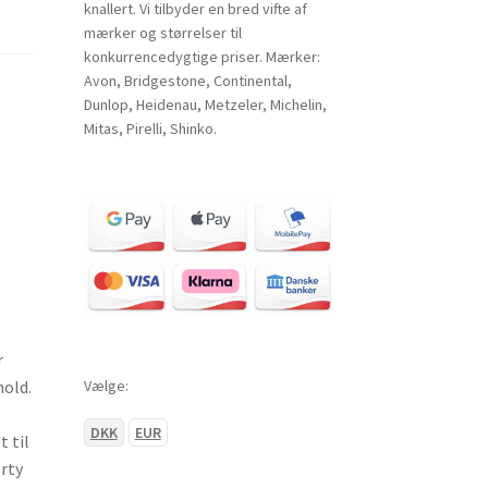
knallert. Vi tilbyder en bred vifte af
mærker og størrelser til
konkurrencedygtige priser. Mærker:
Avon, Bridgestone, Continental,
Dunlop, Heidenau, Metzeler, Michelin,
Mitas, Pirelli, Shinko.
r
Vælge:
hold.
DKK
EUR
 til
orty