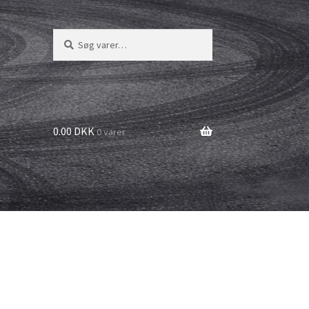
Søg
Søg
efter:
0.00 DKK
0 varer