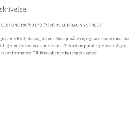
skrivelse
GESTONE 190/50 17 Z (73W) RS 10 R RACING STREET
gestone RS10 Racing Street. Besejr både vej og racerbane med dis
a-high-performance sportsdæk. Glem dine gamle grænser. Ægte
ts performance. Tillidsskabende køreegenskaber.