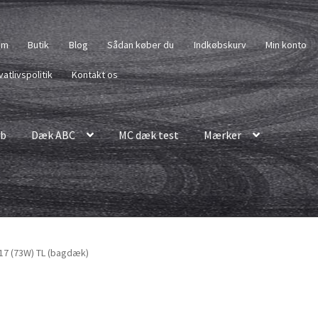
em
Butik
Blog
Sådan køber du
Indkøbskurv
Min konto
vatlivspolitik
Kontakt os
b
Dæk ABC
MC dæk test
Mærker
17 (73W) TL (bagdæk)