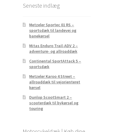
Seneste indlæg
Metzeler Sportec 01 RS –
sportsdæk til landevej og
banekørsel
Mitas Enduro Trail-ADV 2 –
adventure- og allroaddæk
Continental SportAttack 5 –
sportsdæk
Metzeler Karoo 4 Street –
allroaddæk til vejorienteret
kørsel
Dunlop ScootSmart 2 –
scooterdæk til bykørsel og
touring
Motorcykeldæk | Køb dine