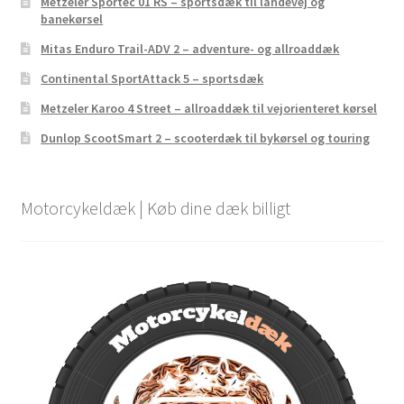
Metzeler Sportec 01 RS – sportsdæk til landevej og
banekørsel
Mitas Enduro Trail-ADV 2 – adventure- og allroaddæk
Continental SportAttack 5 – sportsdæk
Metzeler Karoo 4 Street – allroaddæk til vejorienteret kørsel
Dunlop ScootSmart 2 – scooterdæk til bykørsel og touring
Motorcykeldæk | Køb dine dæk billigt