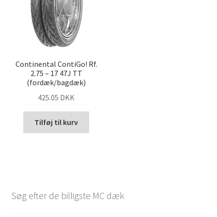
Continental ContiGo! Rf.
2.75 – 17 47J TT
(fordæk/bagdæk)
425.05 DKK
Tilføj til kurv
Søg efter de billigste MC dæk