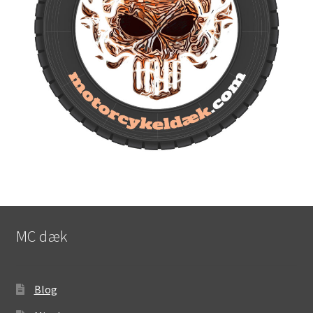
MC dæk
Blog