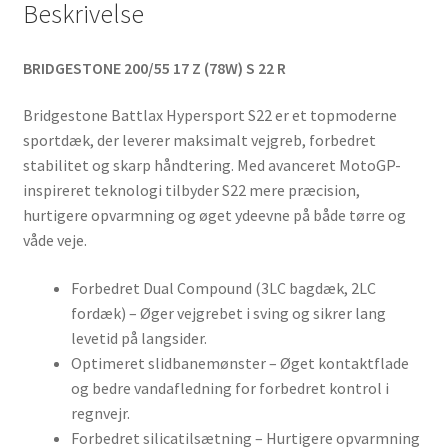
Beskrivelse
BRIDGESTONE 200/55 17 Z (78W) S 22 R
Bridgestone Battlax Hypersport S22 er et topmoderne
sportdæk, der leverer maksimalt vejgreb, forbedret
stabilitet og skarp håndtering. Med avanceret MotoGP-
inspireret teknologi tilbyder S22 mere præcision,
hurtigere opvarmning og øget ydeevne på både tørre og
våde veje.
Forbedret Dual Compound (3LC bagdæk, 2LC
fordæk) – Øger vejgrebet i sving og sikrer lang
levetid på langsider.
Optimeret slidbanemønster – Øget kontaktflade
og bedre vandafledning for forbedret kontrol i
regnvejr.
Forbedret silicatilsætning – Hurtigere opvarmning