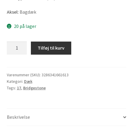
Aksel:
Bagdæk
20 på lager
Bridgestone
Tilføj til kurv
S
22
200/55
ZR
Varenummer (SKU):
3286341661613
Kategori:
Dæk
17
Tags:
17
,
Bridgestone
(78W)
TL
(bagdæk)
antal
Beskrivelse