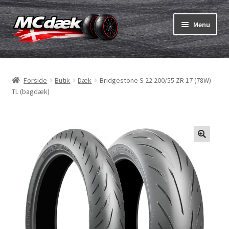
Spring
Spring
Menu
til
til
navigation
indhold
Udfold
Dæk
underm
Forside
Butik
Dæk
Bridgestone S 22 200/55 ZR 17 (78W)
Udfold
Slanger & fælgband
TL (bagdæk)
underm
Køb
Udfold
Dæk ABC
underm
MC dæk test
Udfold
Mærker
underm
Kontakt os