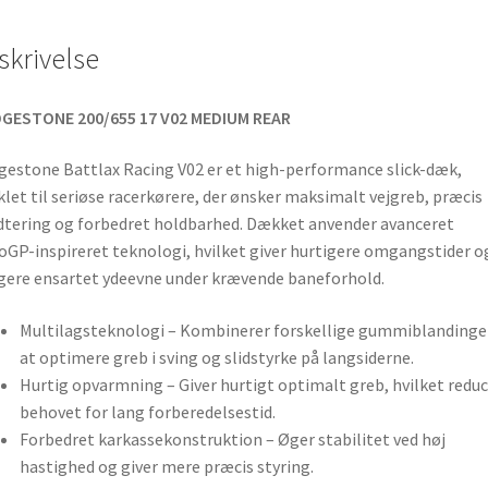
skrivelse
DGESTONE 200/655 17 V02 MEDIUM REAR
gestone Battlax Racing V02 er et high-performance slick-dæk,
klet til seriøse racerkørere, der ønsker maksimalt vejgreb, præcis
tering og forbedret holdbarhed. Dækket anvender avanceret
GP-inspireret teknologi, hvilket giver hurtigere omgangstider o
ere ensartet ydeevne under krævende baneforhold.
Multilagsteknologi – Kombinerer forskellige gummiblandinger
at optimere greb i sving og slidstyrke på langsiderne.
Hurtig opvarmning – Giver hurtigt optimalt greb, hvilket reduc
behovet for lang forberedelsestid.
Forbedret karkassekonstruktion – Øger stabilitet ved høj
hastighed og giver mere præcis styring.