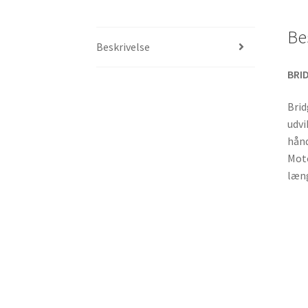
Be
Beskrivelse
BRI
Brid
udvi
hånd
Moto
læng