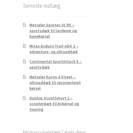
Seneste indlæg
Metzeler Sportec 01 RS –
sportsdæk til landevej og
banekørsel
Mitas Enduro Trail-ADV 2 –
adventure- og allroaddæk
Continental SportAttack 5 –
sportsdæk
Metzeler Karoo 4 Street –
allroaddæk til vejorienteret
kørsel
Dunlop ScootSmart 2 –
scooterdæk til bykørsel og
touring
Motorcykeldæk | Køb dine