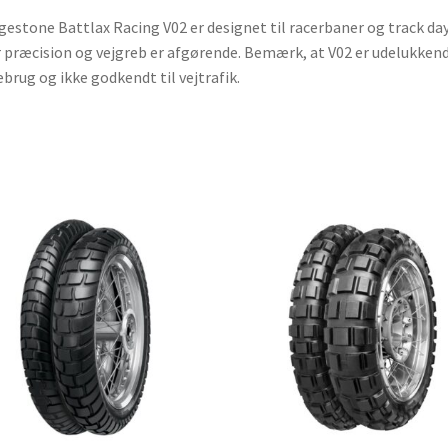
gestone Battlax Racing V02 er designet til racerbaner og track day
 præcision og vejgreb er afgørende. Bemærk, at V02 er udelukkend
brug og ikke godkendt til vejtrafik.