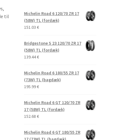
s,
Michelin Road 6 120/70 ZR 17
e til
(58W) TL (fordæk)
151.03
€
Bridgestone S 23 120/70 ZR 17
(58W) TL (fordæk)
139.44
€
Michelin Road 6 180/55 ZR 17
(73W) TL (bagdæk)
195.99
€
Michelin Road 6 GT 120/70 ZR
17 (58W) TL (fordæk)
152.68
€
Michelin Road 6 GT 180/55 ZR
17 (73W) TL (bagdæk)