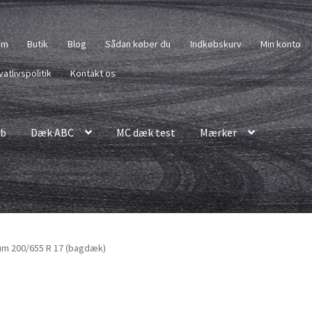
em
Butik
Blog
Sådan køber du
Indkøbskurv
Min konto
vatlivspolitik
Kontakt os
b
Dæk ABC
MC dæk test
Mærker
um 200/655 R 17 (bagdæk)