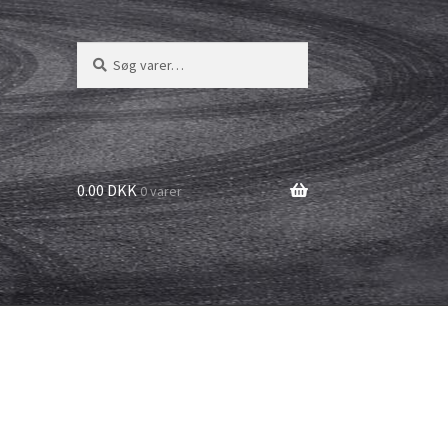
Søg
Søg
efter:
0.00 DKK
0 varer