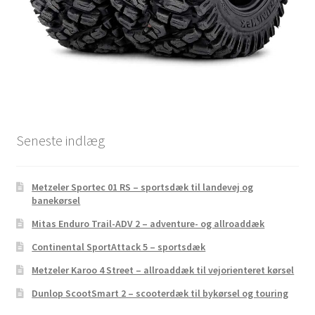
Seneste indlæg
Metzeler Sportec 01 RS – sportsdæk til landevej og
banekørsel
Mitas Enduro Trail-ADV 2 – adventure- og allroaddæk
Continental SportAttack 5 – sportsdæk
Metzeler Karoo 4 Street – allroaddæk til vejorienteret kørsel
Dunlop ScootSmart 2 – scooterdæk til bykørsel og touring