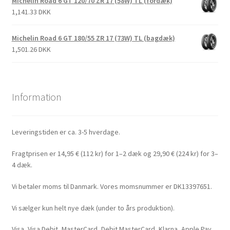
Michelin Road 6 GT 120/70 ZR 17 (58W) TL (fordæk)
1,141.33 DKK
Michelin Road 6 GT 180/55 ZR 17 (73W) TL (bagdæk)
1,501.26 DKK
Information
Leveringstiden er ca. 3-5 hverdage.
Fragtprisen er 14,95 € (112 kr) for 1–2 dæk og 29,90 € (224 kr) for 3–
4 dæk.
Vi betaler moms til Danmark. Vores momsnummer er DK13397651.
Vi sælger kun helt nye dæk (under to års produktion).
Visa, Visa Debit, MasterCard, Debit MasterCard, Klarna, Apple Pay,