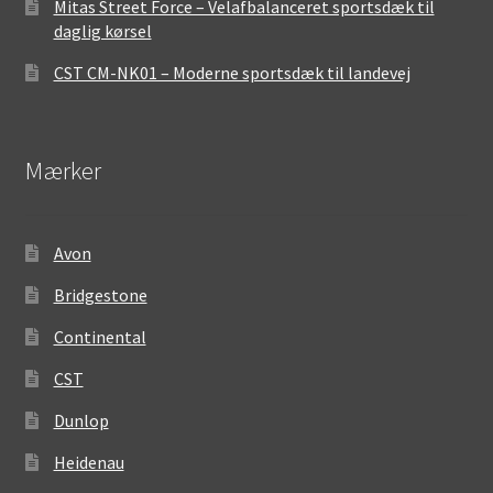
Mitas Street Force – Velafbalanceret sportsdæk til
daglig kørsel
CST CM-NK01 – Moderne sportsdæk til landevej
Mærker
Avon
Bridgestone
Continental
CST
Dunlop
Heidenau