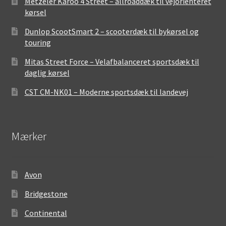
Metzeler Karoo 4 Street – allroaddæk til vejorienteret
kørsel
Dunlop ScootSmart 2 – scooterdæk til bykørsel og
touring
Mitas Street Force – Velafbalanceret sportsdæk til
daglig kørsel
CST CM-NK01 – Moderne sportsdæk til landevej
Mærker
Avon
Bridgestone
Continental