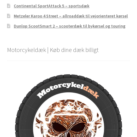
Continental SportAttack 5 – sportsdæk
Metzeler Karoo 4 Street – allroaddæk til vejorienteret kørsel
Dunlop ScootSmart 2 – scooterdæk til bykørsel og touring
Motorcykeldæk | Køb dine dæk billigt