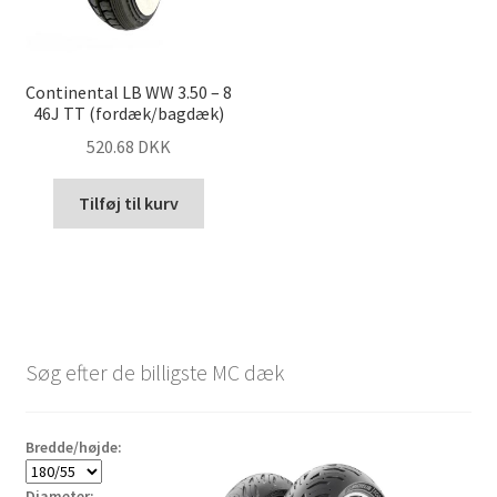
Continental LB WW 3.50 – 8
46J TT (fordæk/bagdæk)
520.68 DKK
Tilføj til kurv
Søg efter de billigste MC dæk
Bredde/højde:
Diameter: