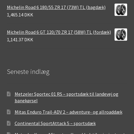
Michelin Road 6 180/55 ZR 17 (73W) TL (bagdæk)
1,465.14 DKK
Michelin Road 6 GT 120/70 ZR 17 (58W) TL (fordæk)
1,141.37 DKK
Seneste indlæg
Metzeler Sportec 01 RS – sportsdæk til landevej og
banekørsel
Mitas Enduro Trail-ADV 2 – adventure- og allroaddæk
Continental SportAttack 5 – sportsdæk