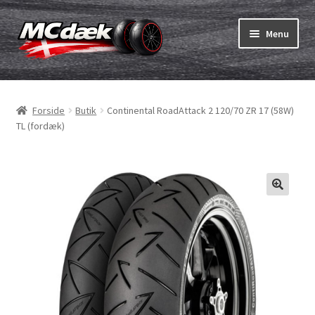
Spring
Spring
Menu
til
til
navigation
indhold
Udfold
Dæk
underm
Forside
Butik
Continental RoadAttack 2 120/70 ZR 17 (58W)
Udfold
Slanger & fælgband
TL (fordæk)
underm
Køb
Udfold
Dæk ABC
underm
MC dæk test
Udfold
Mærker
underm
Kontakt os