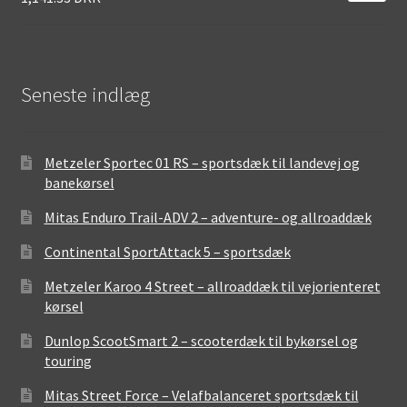
Seneste indlæg
Metzeler Sportec 01 RS – sportsdæk til landevej og
banekørsel
Mitas Enduro Trail-ADV 2 – adventure- og allroaddæk
Continental SportAttack 5 – sportsdæk
Metzeler Karoo 4 Street – allroaddæk til vejorienteret
kørsel
Dunlop ScootSmart 2 – scooterdæk til bykørsel og
touring
Mitas Street Force – Velafbalanceret sportsdæk til