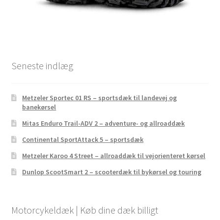
Seneste indlæg
Metzeler Sportec 01 RS – sportsdæk til landevej og
banekørsel
Mitas Enduro Trail-ADV 2 – adventure- og allroaddæk
Continental SportAttack 5 – sportsdæk
Metzeler Karoo 4 Street – allroaddæk til vejorienteret kørsel
Dunlop ScootSmart 2 – scooterdæk til bykørsel og touring
Motorcykeldæk | Køb dine dæk billigt