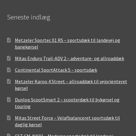
Seneste indlæg
Metzeler Sportec 01 RS – sportsdæk til landevej og
banekørsel
Mitas Enduro Trail-ADV 2 – adventure- og allroaddæk
Continental SportAttack 5 – sportsdæk
Metzeler Karoo 4 Street – allroaddæk til vejorienteret
kørsel
Dunlop ScootSmart 2 – scooterdæk til bykørsel og
touring
Mitas Street Force – Velafbalanceret sportsdæk til
daglig kørsel
CST CM-NK01 – Moderne sportsdæk til landevej