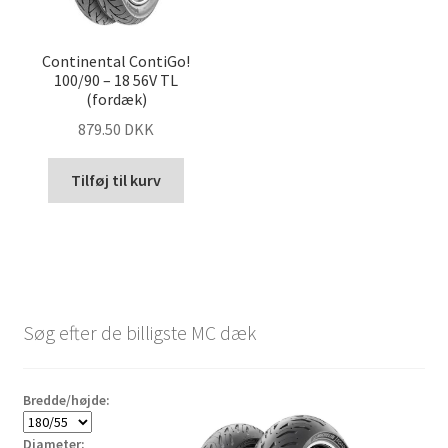
Continental ContiGo!
100/90 – 18 56V TL
(fordæk)
879.50 DKK
Tilføj til kurv
Søg efter de billigste MC dæk
Bredde/højde:
Diameter: