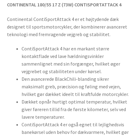
CONTINENTAL 180/55 17 Z (73W) CONTISPORTATTACK 4
Continental ContiSportAttack 4 er et højtydende dæk
designet til sportsmotorcykler, der kombinerer avanceret
teknologi med fremragende vejgreb og stabilitet.
ContiSportAttack 4 har en markant større
kontaktflade ved lave hældningsvinkler
sammenlignet med sin forgænger, hvilket øger
vejgrebet og stabiliteten under kørsel.
Den avancerede BlackChili-blanding sikrer
maksimalt greb, præcision og føling med vejen,
hvilket gør dækket ideelt til kraftfulde motorcykler.
Dækket opnår hurtigt optimal temperatur, hvilket
giver føreren tillid fra de første kilometer, selv ved
lavere temperaturer.
ContiSportAttack 4 er også egnet til lejlighedsvis
banekørsel uden behov for dækvarmere, hvilket gør