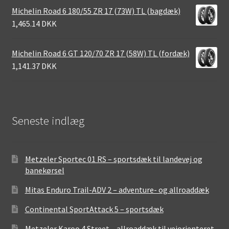
Michelin Road 6 180/55 ZR 17 (73W) TL (bagdæk)
1,465.14 DKK
Michelin Road 6 GT 120/70 ZR 17 (58W) TL (fordæk)
1,141.37 DKK
Seneste indlæg
Metzeler Sportec 01 RS – sportsdæk til landevej og
banekørsel
Mitas Enduro Trail-ADV 2 – adventure- og allroaddæk
Continental SportAttack 5 – sportsdæk
Metzeler Karoo 4 Street – allroaddæk til vejorienteret