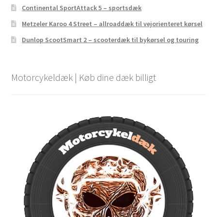
Continental SportAttack 5 – sportsdæk
Metzeler Karoo 4 Street – allroaddæk til vejorienteret kørsel
Dunlop ScootSmart 2 – scooterdæk til bykørsel og touring
Motorcykeldæk | Køb dine dæk billigt