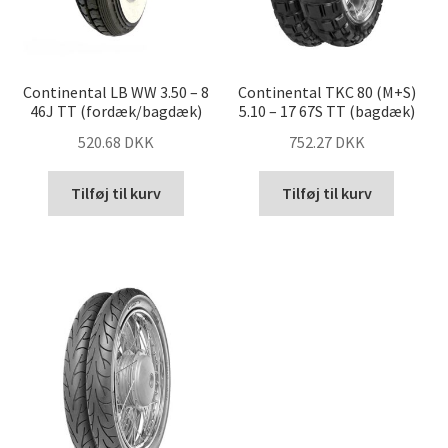
Continental LB WW 3.50 – 8
Continental TKC 80 (M+S)
46J TT (fordæk/bagdæk)
5.10 – 17 67S TT (bagdæk)
520.68 DKK
752.27 DKK
Tilføj til kurv
Tilføj til kurv