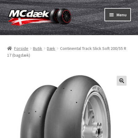
Spring
Spring
Menu
til
til
navigation
indhold
Udfold
Dæk
underm
Forside
Butik
Dæk
Continental Track Slick Soft 200/55 R
Udfold
Slanger & fælgband
17 (bagdæk)
underm
Køb
Udfold
Dæk ABC
underm
MC dæk test
Udfold
Mærker
underm
Kontakt os