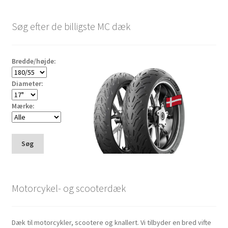
Søg efter de billigste MC dæk
Bredde/højde:
Diameter:
Mærke:
Søg
Motorcykel- og scooterdæk
Dæk til motorcykler, scootere og knallert. Vi tilbyder en bred vifte