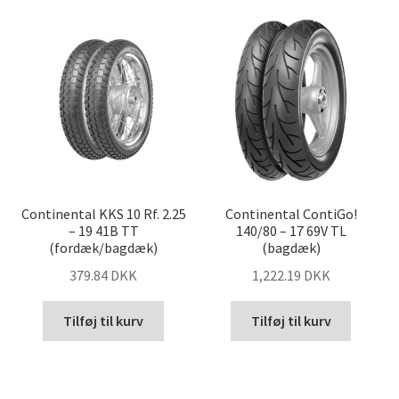
Continental KKS 10 Rf. 2.25
Continental ContiGo!
– 19 41B TT
140/80 – 17 69V TL
(fordæk/bagdæk)
(bagdæk)
379.84 DKK
1,222.19 DKK
Tilføj til kurv
Tilføj til kurv