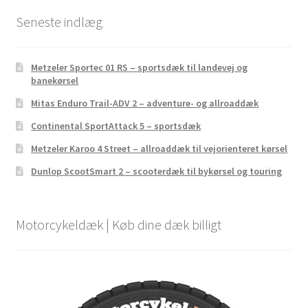
Seneste indlæg
Metzeler Sportec 01 RS – sportsdæk til landevej og
banekørsel
Mitas Enduro Trail-ADV 2 – adventure- og allroaddæk
Continental SportAttack 5 – sportsdæk
Metzeler Karoo 4 Street – allroaddæk til vejorienteret kørsel
Dunlop ScootSmart 2 – scooterdæk til bykørsel og touring
Motorcykeldæk | Køb dine dæk billigt