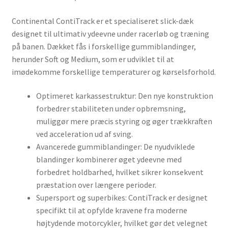
Continental ContiTrack er et specialiseret slick-dæk
designet til ultimativ ydeevne under racerløb og træning
på banen. Dækket fås i forskellige gummiblandinger,
herunder Soft og Medium, som er udviklet til at
imødekomme forskellige temperaturer og kørselsforhold.
Optimeret karkassestruktur: Den nye konstruktion
forbedrer stabiliteten under opbremsning,
muliggør mere præcis styring og øger trækkraften
ved acceleration ud af sving.
Avancerede gummiblandinger: De nyudviklede
blandinger kombinerer øget ydeevne med
forbedret holdbarhed, hvilket sikrer konsekvent
præstation over længere perioder.
Supersport og superbikes: ContiTrack er designet
specifikt til at opfylde kravene fra moderne
højtydende motorcykler, hvilket gør det velegnet