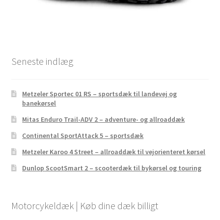
Seneste indlæg
Metzeler Sportec 01 RS – sportsdæk til landevej og
banekørsel
Mitas Enduro Trail-ADV 2 – adventure- og allroaddæk
Continental SportAttack 5 – sportsdæk
Metzeler Karoo 4 Street – allroaddæk til vejorienteret kørsel
Dunlop ScootSmart 2 – scooterdæk til bykørsel og touring
Motorcykeldæk | Køb dine dæk billigt