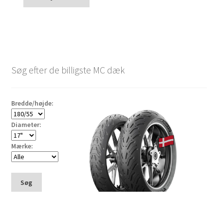
Søg efter de billigste MC dæk
Bredde/højde:
Diameter:
Mærke:
Søg