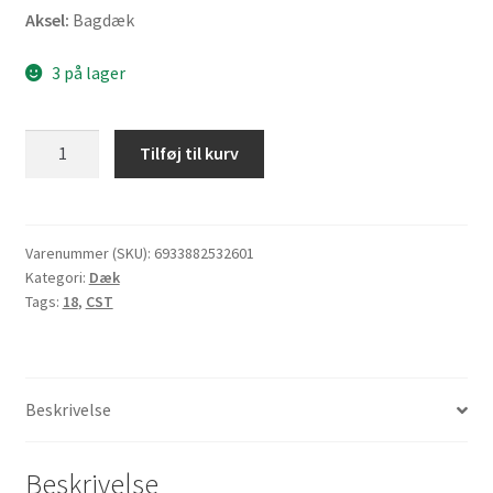
Aksel:
Bagdæk
3 på lager
CST
Tilføj til kurv
C-
6017
100/90-
18
Varenummer (SKU):
6933882532601
Kategori:
Dæk
56S
Tags:
18
,
CST
TL
(bagdæk)
antal
Beskrivelse
Beskrivelse