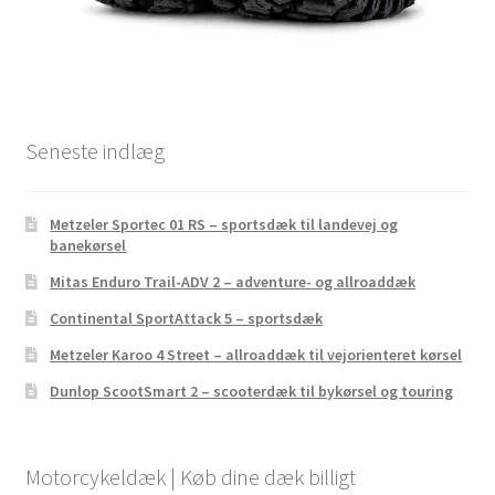
Seneste indlæg
Metzeler Sportec 01 RS – sportsdæk til landevej og
banekørsel
Mitas Enduro Trail-ADV 2 – adventure- og allroaddæk
Continental SportAttack 5 – sportsdæk
Metzeler Karoo 4 Street – allroaddæk til vejorienteret kørsel
Dunlop ScootSmart 2 – scooterdæk til bykørsel og touring
Motorcykeldæk | Køb dine dæk billigt