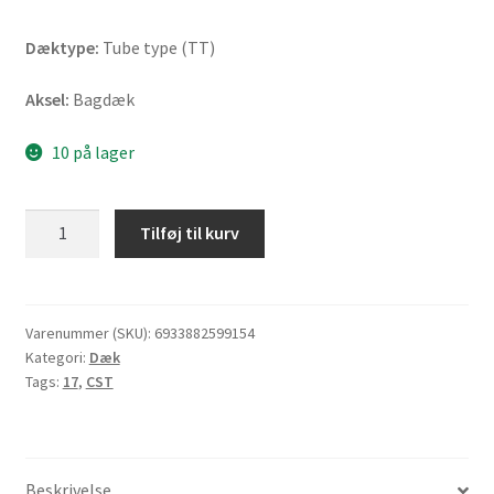
Dæktype:
Tube type (TT)
Aksel:
Bagdæk
10 på lager
CST
Tilføj til kurv
CM-
617
Enduro
130/80
Varenummer (SKU):
6933882599154
Kategori:
Dæk
-
Tags:
17
,
CST
17
65S
TT
(bagdæk)
Beskrivelse