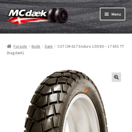
Spring
Spring
Menu
til
til
navigation
indhold
Udfold
Dæk
underm
Forside
Butik
Dæk
CST CM-617 Enduro 130/80 – 17 65S TT
Udfold
Slanger & fælgband
(bagdæk)
underm
Køb
Udfold
Dæk ABC
underm
MC dæk test
Udfold
Mærker
underm
Kontakt os