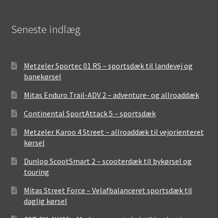
Seneste indlæg
Metzeler Sportec 01 RS – sportsdæk til landevej og
banekørsel
Mitas Enduro Trail-ADV 2 – adventure- og allroaddæk
Continental SportAttack 5 – sportsdæk
Metzeler Karoo 4 Street – allroaddæk til vejorienteret
kørsel
Dunlop ScootSmart 2 – scooterdæk til bykørsel og
touring
Mitas Street Force – Velafbalanceret sportsdæk til
daglig kørsel