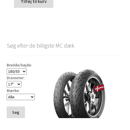
Tilføj til kurv
Søg efter de billigste MC dæk
Bredde/højde:
Diameter:
Mærke:
Søg