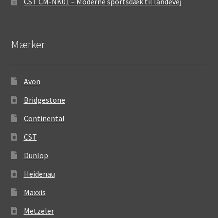
CST CM-NK01 – Moderne sportsdæk til landevej
Mærker
Avon
Bridgestone
Continental
CST
Dunlop
Heidenau
Maxxis
Metzeler