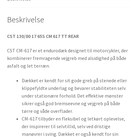
antal
Beskrivelse
CST 130/80 17 65S CM 617 TT REAR
CST CM-617 er et endurodæk designet til motorcykler, der
kombinerer fremragende vejgreb med alsidighed på både
asfalt og let terræn.
Dækket er kendt for sit gode greb på stenede eller
klippefyldte underlag og bevarer stabiliteten selv
under stationære forhold. Det effektive mønster
sikrer også god bremseevne og vejgreb på både
tørre og våde overflader.
CM-617 tilbyder en fleksibel og letkørt oplevelse,
der inspirerer til selvtillid, selv ved dristige
manøvrer i sving. Dækket er også kendt for sin