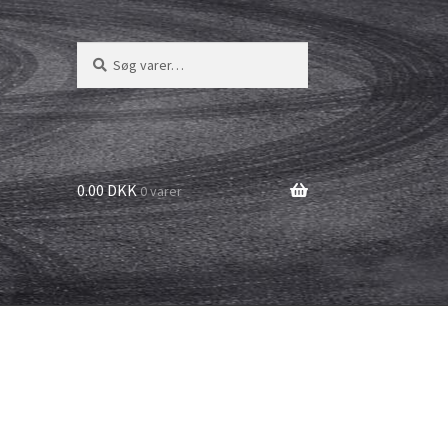
Søg
Søg
efter:
0.00 DKK
0 varer