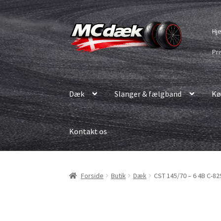
Spring
Spring
Hj
til
til
navigation
indhold
Pri
Dæk
Slanger & fælgband
Kø
Kontakt os
Forside
Butik
Dæk
CST 145/70 – 6 4B C-82