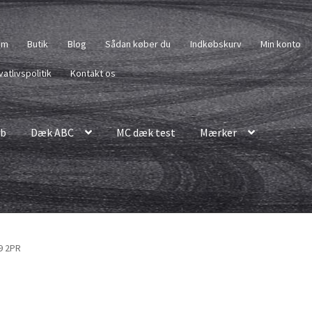
em
Butik
Blog
Sådan køber du
Indkøbskurv
Min konto
vatlivspolitik
Kontakt os
b
Dæk ABC
MC dæk test
Mærker
9 2PR