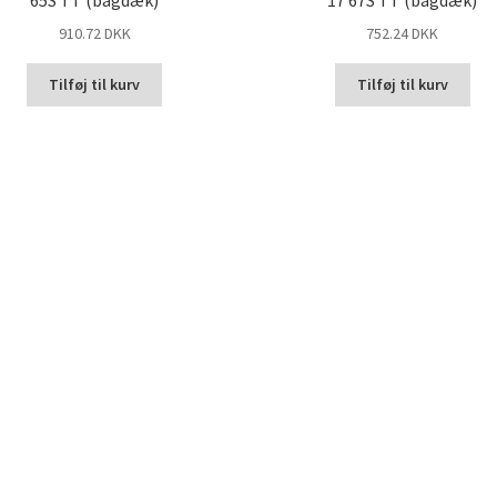
65S TT (bagdæk)
17 67S TT (bagdæk)
910.72 DKK
752.24 DKK
Tilføj til kurv
Tilføj til kurv