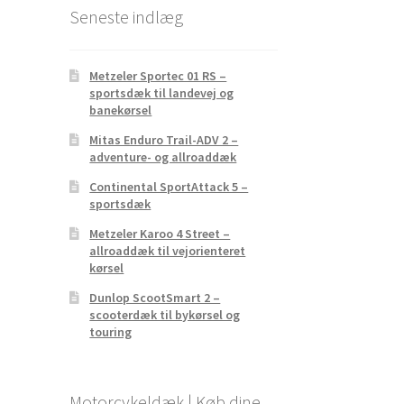
Seneste indlæg
Metzeler Sportec 01 RS –
sportsdæk til landevej og
banekørsel
Mitas Enduro Trail-ADV 2 –
adventure- og allroaddæk
Continental SportAttack 5 –
sportsdæk
Metzeler Karoo 4 Street –
allroaddæk til vejorienteret
kørsel
Dunlop ScootSmart 2 –
scooterdæk til bykørsel og
touring
Motorcykeldæk | Køb dine