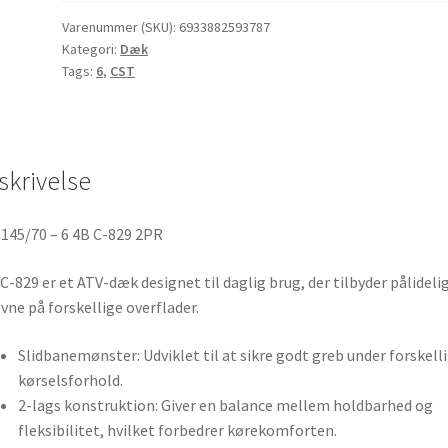
6
4B
Varenummer (SKU):
6933882593787
Kategori:
Dæk
C-
Tags:
6
,
CST
829
2PR
antal
skrivelse
T
145/70 – 6 4B C-829 2PR
C-829 er et ATV-dæk designet til daglig brug, der tilbyder pålideli
vne på forskellige overflader.
Slidbanemønster: Udviklet til at sikre godt greb under forskell
kørselsforhold.
2-lags konstruktion: Giver en balance mellem holdbarhed og
fleksibilitet, hvilket forbedrer kørekomforten.