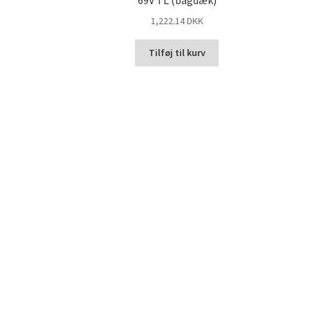
69V TL (bagdæk)
1,222.14 DKK
Tilføj til kurv