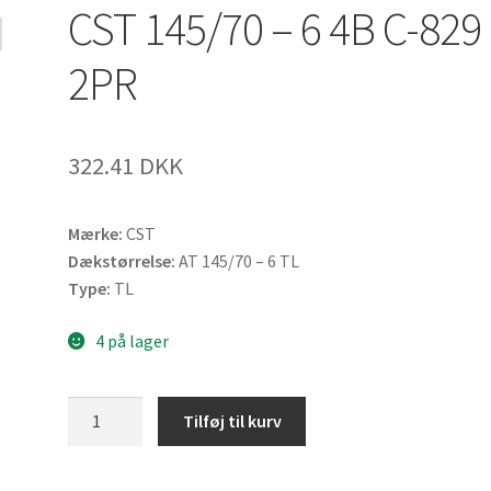
CST 145/70 – 6 4B C-829
2PR
322.41 DKK
Mærke:
CST
Dækstørrelse:
AT 145/70 – 6 TL
Type:
TL
4 på lager
CST
Tilføj til kurv
145/70
-