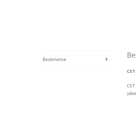
Be
Beskrivelse
CS
CST 
ydee