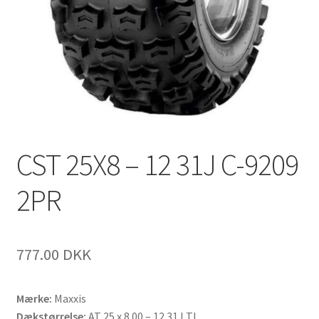
CST 25X8 – 12 31J C-9209
2PR
777.00 DKK
Mærke:
Maxxis
Dækstørrelse:
AT 25 x 8.00 – 12 31J TL