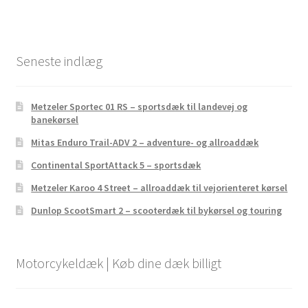
Seneste indlæg
Metzeler Sportec 01 RS – sportsdæk til landevej og
banekørsel
Mitas Enduro Trail-ADV 2 – adventure- og allroaddæk
Continental SportAttack 5 – sportsdæk
Metzeler Karoo 4 Street – allroaddæk til vejorienteret kørsel
Dunlop ScootSmart 2 – scooterdæk til bykørsel og touring
Motorcykeldæk | Køb dine dæk billigt