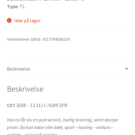
Type:
TL
Ikke på lager
Varenummer (SKU):
4717784506159
Beskrivelse
Beskrivelse
CST
25X8 – 12 31J C-9209 2PR
Hos os får du en god service, hurtig levering, samt skarpe
priser. Du kan købe alle dæk; sport – touring – enduro –
custom – cruiser & scooter.