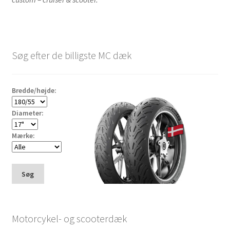
Søg efter de billigste MC dæk
Bredde/højde:
Diameter:
Mærke:
Søg
Motorcykel- og scooterdæk