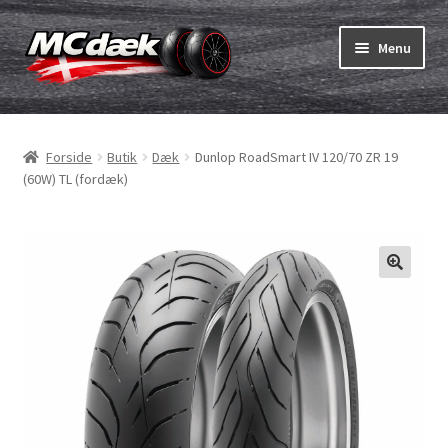
Spring
Spring
Menu
til
til
navigation
indhold
Udfold
Dæk
underm
Forside
Butik
Dæk
Dunlop RoadSmart IV 120/70 ZR 19
Udfold
Slanger & fælgband
(60W) TL (fordæk)
underm
Køb
Udfold
Dæk ABC
underm
MC dæk test
Udfold
Mærker
underm
Kontakt os