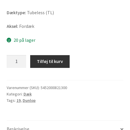
Dæktype:
Tubeless (TL)
Aksel:
Fordæk
20 på lager
Dunlop
Tilføj til kurv
RoadSmart
IV
120/70
ZR
Varenummer (SKU):
5452000821300
Kategori:
Dæk
19
Tags:
19
,
Dunlop
(60W)
TL
(fordæk)
antal
Beskrivelse