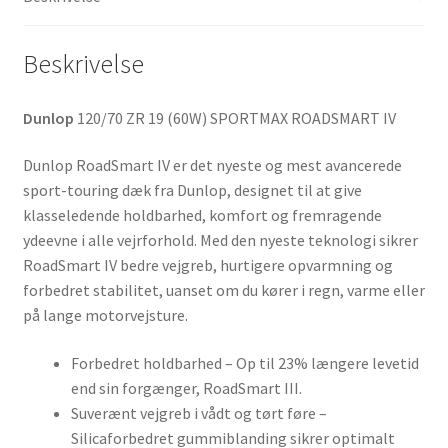
Beskrivelse
Dunlop
120/70 ZR 19 (60W) SPORTMAX ROADSMART IV
Dunlop RoadSmart IV er det nyeste og mest avancerede
sport-touring dæk fra Dunlop, designet til at give
klasseledende holdbarhed, komfort og fremragende
ydeevne i alle vejrforhold. Med den nyeste teknologi sikrer
RoadSmart IV bedre vejgreb, hurtigere opvarmning og
forbedret stabilitet, uanset om du kører i regn, varme eller
på lange motorvejsture.
Forbedret holdbarhed – Op til 23% længere levetid
end sin forgænger, RoadSmart III.
Suverænt vejgreb i vådt og tørt føre –
Silicaforbedret gummiblanding sikrer optimalt