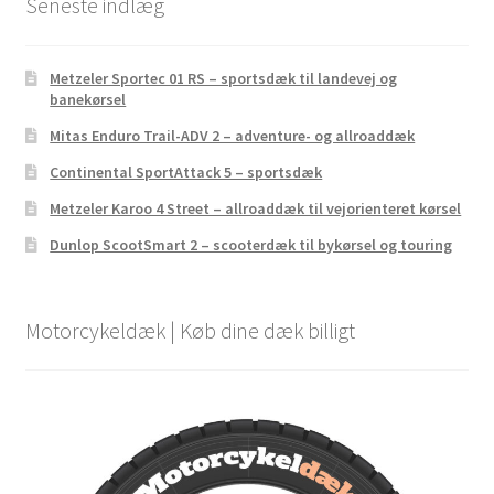
Seneste indlæg
Metzeler Sportec 01 RS – sportsdæk til landevej og
banekørsel
Mitas Enduro Trail-ADV 2 – adventure- og allroaddæk
Continental SportAttack 5 – sportsdæk
Metzeler Karoo 4 Street – allroaddæk til vejorienteret kørsel
Dunlop ScootSmart 2 – scooterdæk til bykørsel og touring
Motorcykeldæk | Køb dine dæk billigt