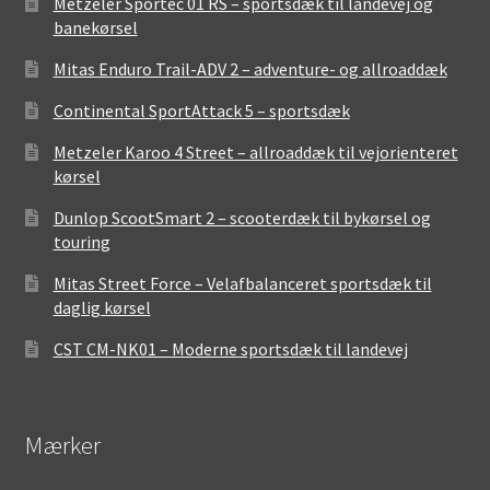
Metzeler Sportec 01 RS – sportsdæk til landevej og
banekørsel
Mitas Enduro Trail-ADV 2 – adventure- og allroaddæk
Continental SportAttack 5 – sportsdæk
Metzeler Karoo 4 Street – allroaddæk til vejorienteret
kørsel
Dunlop ScootSmart 2 – scooterdæk til bykørsel og
touring
Mitas Street Force – Velafbalanceret sportsdæk til
daglig kørsel
CST CM-NK01 – Moderne sportsdæk til landevej
Mærker