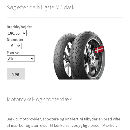
Søg efter de billigste MC dæk
Bredde/højde:
Diameter:
Mærke:
Søg
Motorcykel- og scooterdæk
Dæk til motorcykler, scootere og knallert. Vi tilbyder en bred vifte
af mærker og størrelser til konkurrencedygtige priser. Mærker: