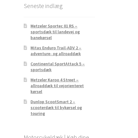
Seneste indlæg
Metzeler Sportec 01 RS –
sportsdæk til landevej og
banekørsel
Mitas Enduro Trail-ADV 2 –
adventure- og allroaddæk
Continental SportAttack 5 –
sportsdæk
Metzeler Karoo 4 Street –
allroaddæk til vejorienteret
kørsel
Dunlop ScootSmart 2 –
scooterdæk til bykørsel og
touring
Motorcykeldæk | Køb dine