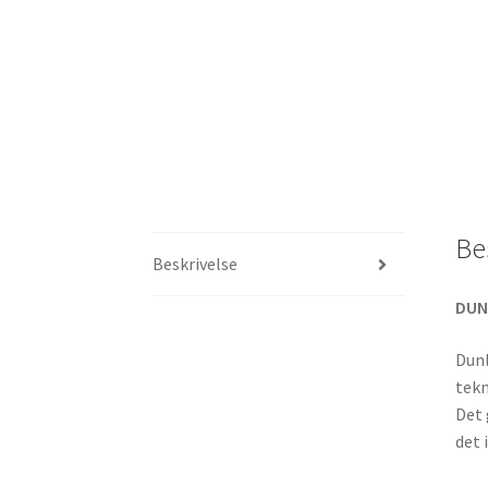
Be
Beskrivelse
DUN
Dunl
tekn
Det 
det 