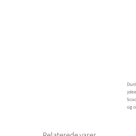
Dunl
ydee
Scoo
og o
Relaterede varer