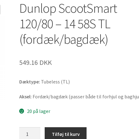
Dunlop ScootSmart
120/80 – 14 58S TL
(fordæk/bagdæk)
549.16 DKK
Dæktype:
Tubeless (TL)
Aksel:
Fordæk/bagdæk (passer både til forhjul og baghju
20 på lager
Dunlop
Tilføj til kurv
ScootSmart