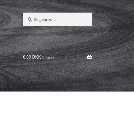
Søg
Søg
efter:
0.00 DKK
0 varer