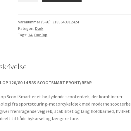
120/80
-
14
Varenummer (SKU):
3188649812424
Kategori:
Dæk
58S
Tags:
14
,
Dunlop
TL
(fordæk/bagdæk)
antal
skrivelse
LOP 120/80 14 58S SCOOTSMART FRONT/REAR
op ScootSmart er et højtydende scooterdæk, der kombinerer
ologi fra sportstouring-motorcykeldæk med moderne scooterbe
giver fremragende vejgreb, stabilitet og lang holdbarhed, hvilket
ideelt til både bykørsel og længere ture.