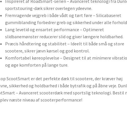
Inspireret af RoadSmart-serien – Avanceret teknologi fra Dun
sportstouring-dæk sikrer overlegen ydeevne.
Fremragende vejgreb i både vådt og tørt føre – Silicabaseret
gummiblanding forbedrer greb og sikkerhed under alle forhold
Lang levetid og ensartet performance – Optimeret
slidbanemønster reducerer slid og giver længere holdbarhed.
Præcis håndtering og stabilitet – Ideelt til både små og store
scootere, sikrer jævn kørsel og god kontrol.
Komfortabel køreoplevelse – Designet til at minimere vibrati
og øge komforten på lange ture.
op ScootSmart er det perfekte dæk til scootere, der kræver høj
vne, sikkerhed og holdbarhed i både bytrafik og på åbne veje. Dun
tSmart – Avanceret scooterdæk med sportslig teknologi. Bestil 
plev næste niveau af scooterperformance!