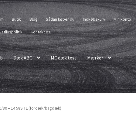
em
Butik
Blog
Sådan køber du
Indkøbskurv
Min konto
vatlivspolitik
Kontakt os
b
Dæk ABC
MC dæk test
Mærker
0/80 – 14 58S TL (fordæk/bagdæk)