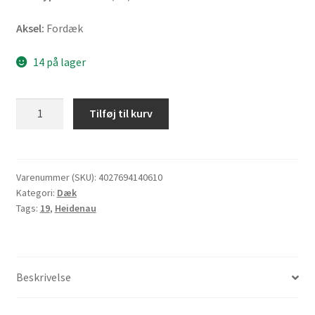
Aksel:
Fordæk
14 på lager
Heidenau
Tilføj til kurv
K
60
100/90
-
Varenummer (SKU):
4027694140610
Kategori:
Dæk
19
Tags:
19
,
Heidenau
57T
TL
(fordæk)
antal
Beskrivelse