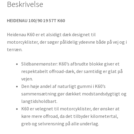
Beskrivelse
HEIDENAU 100/90 19 57T K60
Heidenau K60 er et alsidigt dæk designet til
motorcyklister, der søger pålidelig ydeevne både på vej og i
terræn.
Slidbanemønster: K60’s afbrudte blokke giver et
respektabelt offroad-dæk, der samtidig er glat på
vejen.
Den høje andel af naturligt gummi i K60’s
sammensætning gør dækket modstandsdygtigt og
langtidsholdbart.
K60 er velegnet til motorcyklister, der ønsker at
køre mere offroad, da det tilbyder kilometertal,
greb og selvrensning på alle underlag.