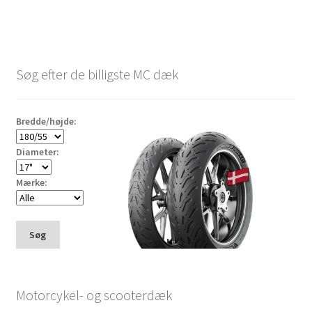
Søg efter de billigste MC dæk
Bredde/højde:
Diameter:
Mærke:
Søg
Motorcykel- og scooterdæk