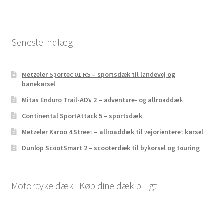
Seneste indlæg
Metzeler Sportec 01 RS – sportsdæk til landevej og
banekørsel
Mitas Enduro Trail-ADV 2 – adventure- og allroaddæk
Continental SportAttack 5 – sportsdæk
Metzeler Karoo 4 Street – allroaddæk til vejorienteret kørsel
Dunlop ScootSmart 2 – scooterdæk til bykørsel og touring
Motorcykeldæk | Køb dine dæk billigt