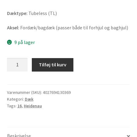
Dæktype:
Tubeless (TL)
Aksel:
Fordæk/bagdæk (passer både til forhjul og baghjul)
9 på lager
Heidenau
Tilføj til kurv
K
66
110/80
-
Varenummer (SKU):
4027694130369
Kategori:
Dæk
16
Tags:
16
,
Heidenau
55S
TL
(fordæk/bagdæk)
antal
Beskrivelse