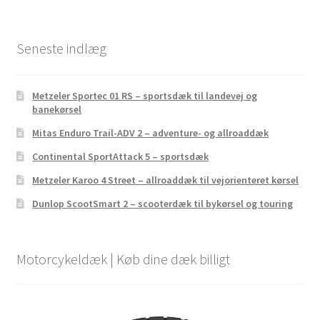
Seneste indlæg
Metzeler Sportec 01 RS – sportsdæk til landevej og
banekørsel
Mitas Enduro Trail-ADV 2 – adventure- og allroaddæk
Continental SportAttack 5 – sportsdæk
Metzeler Karoo 4 Street – allroaddæk til vejorienteret kørsel
Dunlop ScootSmart 2 – scooterdæk til bykørsel og touring
Motorcykeldæk | Køb dine dæk billigt