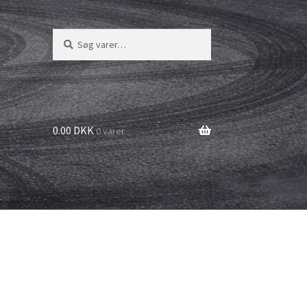
Søg
Søg
efter:
0.00 DKK
0 varer