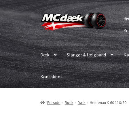
Spring
Spring
Hj
til
til
navigation
indhold
Pri
Dæk
Slanger & fælgband
Kø
Kontakt os
Forside
Butik
Dæk
Heidenau K 60 110/80 