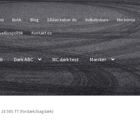
em
Butik
Blog
Sådan køber du
Indkøbskurv
Min konto
vatlivspolitik
Kontakt os
b
Dæk ABC
MC dæk test
Mærker
– 18 58S TT (fordæk/bagdæk)