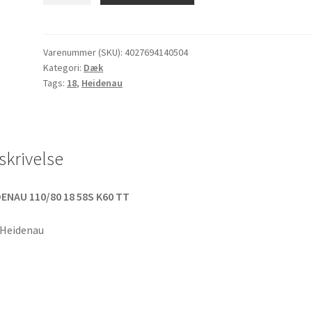
60
110/80
-
Varenummer (SKU):
4027694140504
Kategori:
Dæk
18
Tags:
18
,
Heidenau
58S
TT
(fordæk/bagdæk)
antal
skrivelse
ENAU 110/80 18 58S K60 TT
 Heidenau