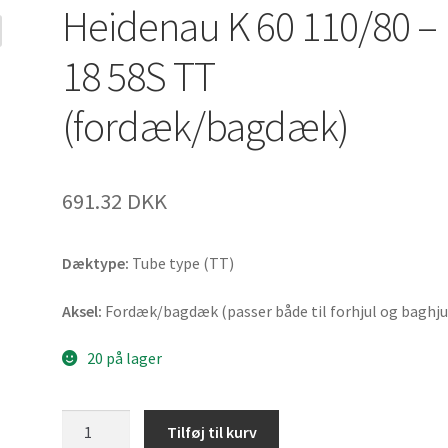
Heidenau K 60 110/80 –
18 58S TT
(fordæk/bagdæk)
691.32 DKK
Dæktype:
Tube type (TT)
Aksel:
Fordæk/bagdæk (passer både til forhjul og baghju
20 på lager
Heidenau
Tilføj til kurv
K