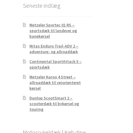
Seneste indlæg
Metzeler Sportec 01 RS –
sportsdæk til landevej og
banekørsel
Mitas Enduro Trail-ADV 2 –
adventure- og allroaddæk
Continental SportAttack 5 –
sportsdæk
Metzeler Karoo 4 Street –
allroaddæk til vejorienteret
kørsel
Dunlop ScootSmart 2 –
scooterdæk til bykørsel og
touring
Motorcykeldæk | Køb dine