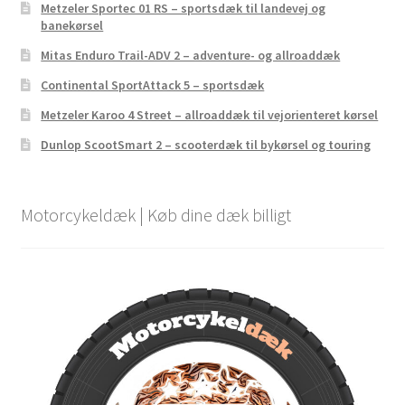
Metzeler Sportec 01 RS – sportsdæk til landevej og
banekørsel
Mitas Enduro Trail-ADV 2 – adventure- og allroaddæk
Continental SportAttack 5 – sportsdæk
Metzeler Karoo 4 Street – allroaddæk til vejorienteret kørsel
Dunlop ScootSmart 2 – scooterdæk til bykørsel og touring
Motorcykeldæk | Køb dine dæk billigt