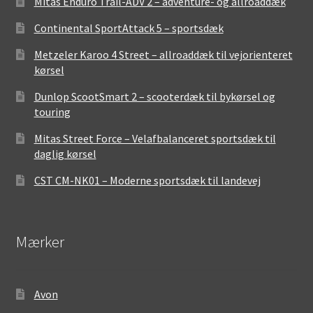
Mitas Enduro Trail-ADV 2 – adventure- og allroaddæk
Continental SportAttack 5 – sportsdæk
Metzeler Karoo 4 Street – allroaddæk til vejorienteret
kørsel
Dunlop ScootSmart 2 – scooterdæk til bykørsel og
touring
Mitas Street Force – Velafbalanceret sportsdæk til
daglig kørsel
CST CM-NK01 – Moderne sportsdæk til landevej
Mærker
Avon