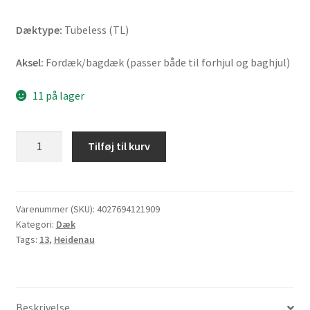
Dæktype:
Tubeless (TL)
Aksel:
Fordæk/bagdæk (passer både til forhjul og baghjul)
11 på lager
Heidenau
Tilføj til kurv
K
80
SR
130/60
Varenummer (SKU):
4027694121909
Kategori:
Dæk
-
Tags:
13
,
Heidenau
13
60P
TL
(fordæk/bagdæk)
Beskrivelse