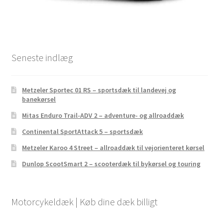
Seneste indlæg
Metzeler Sportec 01 RS – sportsdæk til landevej og
banekørsel
Mitas Enduro Trail-ADV 2 – adventure- og allroaddæk
Continental SportAttack 5 – sportsdæk
Metzeler Karoo 4 Street – allroaddæk til vejorienteret kørsel
Dunlop ScootSmart 2 – scooterdæk til bykørsel og touring
Motorcykeldæk | Køb dine dæk billigt