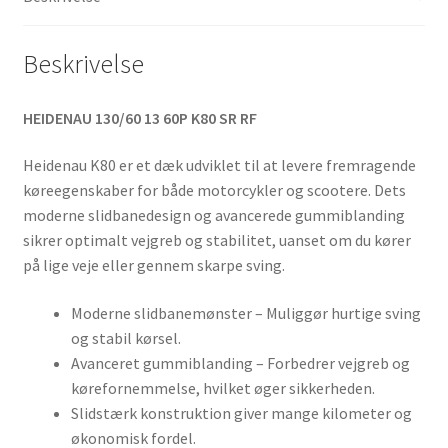
antal
Beskrivelse
HEIDENAU 130/60 13 60P K80 SR RF
Heidenau K80 er et dæk udviklet til at levere fremragende
køreegenskaber for både motorcykler og scootere. Dets
moderne slidbanedesign og avancerede gummiblanding
sikrer optimalt vejgreb og stabilitet, uanset om du kører
på lige veje eller gennem skarpe sving.
Moderne slidbanemønster – Muliggør hurtige sving
og stabil kørsel.
Avanceret gummiblanding – Forbedrer vejgreb og
kørefornemmelse, hvilket øger sikkerheden.
Slidstærk konstruktion giver mange kilometer og
økonomisk fordel.