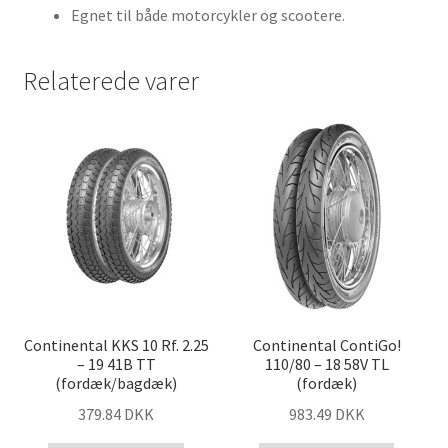
Egnet til både motorcykler og scootere.
Relaterede varer
Continental KKS 10 Rf. 2.25
Continental ContiGo!
– 19 41B TT
110/80 – 18 58V TL
(fordæk/bagdæk)
(fordæk)
379.84 DKK
983.49 DKK