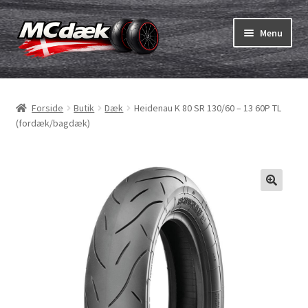
Spring
Spring
Menu
til
til
navigation
indhold
Udfold
Dæk
underm
Forside
Butik
Dæk
Heidenau K 80 SR 130/60 – 13 60P TL
Udfold
Slanger & fælgband
(fordæk/bagdæk)
underm
Køb
Udfold
Dæk ABC
underm
MC dæk test
Udfold
Mærker
underm
Kontakt os