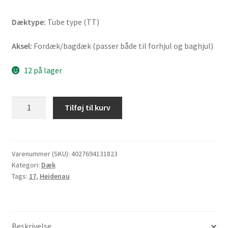
Dæktype:
Tube type (TT)
Aksel:
Fordæk/bagdæk (passer både til forhjul og baghjul)
12 på lager
Heidenau
Tilføj til kurv
K
36/1
3.00
-
Varenummer (SKU):
4027694131823
Kategori:
Dæk
17
Tags:
17
,
Heidenau
50P
TT
(fordæk/bagdæk)
antal
Beskrivelse