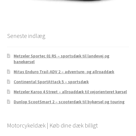
Seneste indlæg
Metzeler Sportec 01 RS – sportsdæk til landevej og
banekørsel
Mitas Enduro Trail-ADV 2 – adventure- og allroaddæk
Continental SportAttack 5 – sportsdæk
Metzeler Karoo 4 Street – allroaddæk til vejorienteret kørsel
Dunlop ScootSmart 2 – scooterdæk til bykørsel og touring
Motorcykeldæk | Køb dine dæk billigt