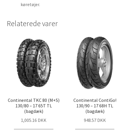
køretøjer.
Relaterede varer
Continental TKC 80 (M+S)
Continental ContiGo!
130/80 – 17 65T TL
130/90 – 17 68H TL
(bagdæk)
(bagdæk)
1,005.16 DKK
948.57 DKK