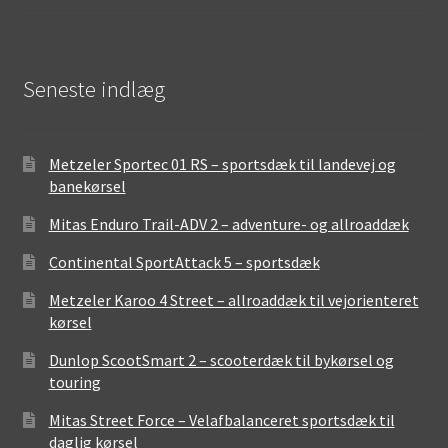
Seneste indlæg
Metzeler Sportec 01 RS – sportsdæk til landevej og
banekørsel
Mitas Enduro Trail-ADV 2 – adventure- og allroaddæk
Continental SportAttack 5 – sportsdæk
Metzeler Karoo 4 Street – allroaddæk til vejorienteret
kørsel
Dunlop ScootSmart 2 – scooterdæk til bykørsel og
touring
Mitas Street Force – Velafbalanceret sportsdæk til
daglig kørsel