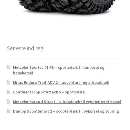
Seneste indlæg
Metzeler Sportec 01 RS – sportsdæk til landevej og
banekørsel
Mitas Enduro Trail-ADV 2 – adventure- og allroaddæk
Continental SportAttack 5 – sportsdæk
Metzeler Karoo 4 Street – allroaddæk til vejorienteret kørsel
Dunlop ScootSmart 2 – scooterdæk til bykørsel og touring