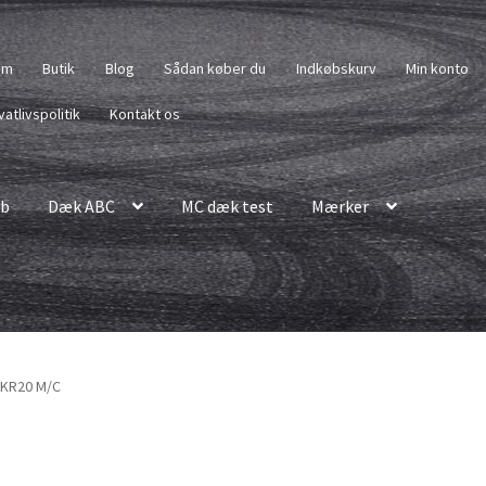
em
Butik
Blog
Sådan køber du
Indkøbskurv
Min konto
vatlivspolitik
Kontakt os
b
Dæk ABC
MC dæk test
Mærker
 KR20 M/C