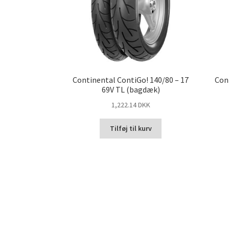
Continental ContiGo! 140/80 – 17
Con
69V TL (bagdæk)
1,222.14 DKK
Tilføj til kurv