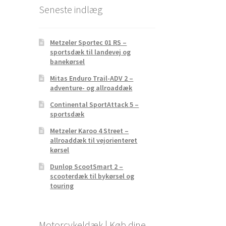
Seneste indlæg
Metzeler Sportec 01 RS –
sportsdæk til landevej og
banekørsel
Mitas Enduro Trail-ADV 2 –
adventure- og allroaddæk
Continental SportAttack 5 –
sportsdæk
Metzeler Karoo 4 Street –
allroaddæk til vejorienteret
kørsel
Dunlop ScootSmart 2 –
scooterdæk til bykørsel og
touring
Motorcykeldæk | Køb dine