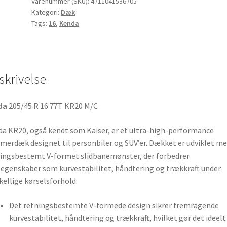
77T
Varenummer (SKU):
4711041536705
Kategori:
Dæk
KR20
Tags:
16
,
Kenda
M/C
antal
skrivelse
da
205/45 R 16 77T KR20 M/C
a KR20, også kendt som Kaiser, er et ultra-high-performance
erdæk designet til personbiler og SUV’er. Dækket er udviklet me
ingsbestemt V-formet slidbanemønster, der forbedrer
egenskaber som kurvestabilitet, håndtering og trækkraft under
kellige kørselsforhold.
Det retningsbestemte V-formede design sikrer fremragende
kurvestabilitet, håndtering og trækkraft, hvilket gør det ideelt 