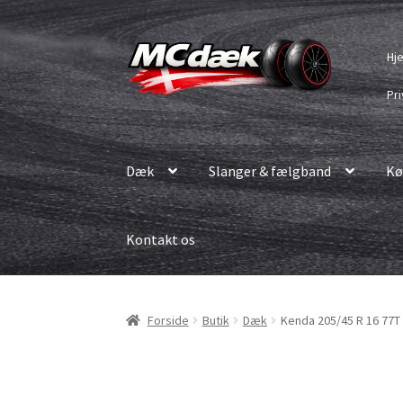
Spring
Spring
Hj
til
til
navigation
indhold
Pri
Dæk
Slanger & fælgband
Kø
Kontakt os
Forside
Butik
Dæk
Kenda 205/45 R 16 77T