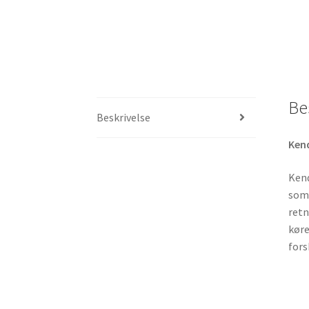
Be
Beskrivelse
Ken
Kend
somm
retn
køre
fors