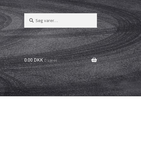
Søg
Søg
efter:
0.00 DKK
0 varer