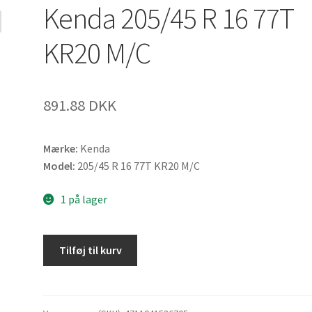
Kenda 205/45 R 16 77T
KR20 M/C
891.88 DKK
Mærke:
Kenda
Model:
205/45 R 16 77T KR20 M/C
1 på lager
Kenda
Tilføj til kurv
205/45
R
16